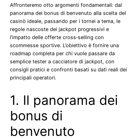
Affronteremo otto argomenti fondamentali: dal
panorama dei bonus di benvenuto alla scelta del
casinò ideale, passando per i tornei a tema, le
regole nascoste dei jackpot progressivi e
l’impatto delle offerte cross‑selling con
scommesse sportive. L’obiettivo è fornire una
roadmap completa per chi vuole passare da
semplice tester a cacciatore di jackpot, con
consigli pratici e confronti basati su dati reali dei
principali operatori.
1. Il panorama dei
bonus di
benvenuto