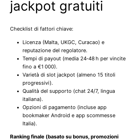
jackpot gratuiti
Checklist di fattori chiave:
Licenza (Malta, UKGC, Curacao) e
reputazione del regolatore.
Tempi di payout (media 24‑48 h per vincite
fino a €1 000).
Varietà di slot jackpot (almeno 15 titoli
progressivi).
Qualità del supporto (chat 24/7, lingua
italiana).
Opzioni di pagamento (incluse app
bookmaker Android e app scommesse
Italia).
Ranking finale (basato su bonus, promozioni