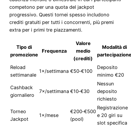
competono per una quota del jackpot
progressivo. Questi tornei spesso includono
crediti gratuiti per tutti i concorrenti, più premi
extra per i primi tre piazzamenti.
Valore
Tipo di
Modalità di
Frequenza
medio
promozione
partecipazion
(crediti)
Reload
Deposito
1×/settimana
€50‑€100
settimanale
minimo €20
Nessun
Cashback
7×/settimana
€10‑€30
deposito
giornaliero
richiesto
Registrazione
Torneo
€200‑€500
1×/mese
e 20 giri su
Jackpot
(pool)
slot specifica