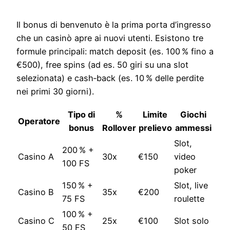
Il bonus di benvenuto è la prima porta d’ingresso
che un casinò apre ai nuovi utenti. Esistono tre
formule principali: match deposit (es. 100 % fino a
€500), free spins (ad es. 50 giri su una slot
selezionata) e cash‑back (es. 10 % delle perdite
nei primi 30 giorni).
Tipo di
%
Limite
Giochi
Operatore
bonus
Rollover
prelievo
ammessi
Slot,
200 % +
Casino A
30x
€150
video
100 FS
poker
150 % +
Slot, live
Casino B
35x
€200
75 FS
roulette
100 % +
Casino C
25x
€100
Slot solo
50 FS