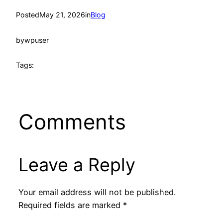
Posted
May 21, 2026
in
Blog
by
wpuser
Tags:
Comments
Leave a Reply
Your email address will not be published.
Required fields are marked
*