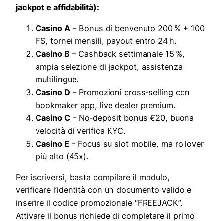
jackpot e affidabilità):
Casino A
– Bonus di benvenuto 200 % + 100
FS, tornei mensili, payout entro 24 h.
Casino B
– Cashback settimanale 15 %,
ampia selezione di jackpot, assistenza
multilingue.
Casino D
– Promozioni cross‑selling con
bookmaker app, live dealer premium.
Casino C
– No‑deposit bonus €20, buona
velocità di verifica KYC.
Casino E
– Focus su slot mobile, ma rollover
più alto (45x).
Per iscriversi, basta compilare il modulo,
verificare l’identità con un documento valido e
inserire il codice promozionale “FREEJACK”.
Attivare il bonus richiede di completare il primo