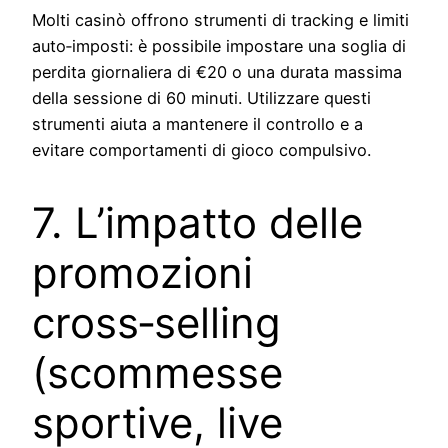
Molti casinò offrono strumenti di tracking e limiti
auto‑imposti: è possibile impostare una soglia di
perdita giornaliera di €20 o una durata massima
della sessione di 60 minuti. Utilizzare questi
strumenti aiuta a mantenere il controllo e a
evitare comportamenti di gioco compulsivo.
7. L’impatto delle
promozioni
cross‑selling
(scommesse
sportive, live