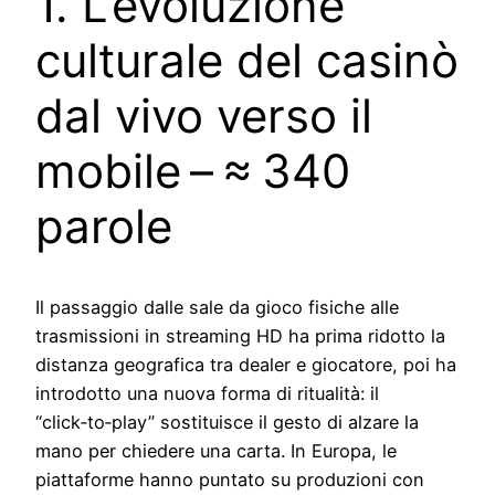
1. L’evoluzione
culturale del casinò
dal vivo verso il
mobile – ≈ 340
parole
Il passaggio dalle sale da gioco fisiche alle
trasmissioni in streaming HD ha prima ridotto la
distanza geografica tra dealer e giocatore, poi ha
introdotto una nuova forma di ritualità: il
“click‑to‑play” sostituisce il gesto di alzare la
mano per chiedere una carta. In Europa, le
piattaforme hanno puntato su produzioni con