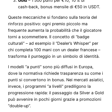
Gold
– 1 500 punti per €10, 10 % di
cash‑back, bonus mensile di €50 in USDT.
Queste meccaniche si fondano sulla teoria del
rinforzo positivo: ogni premio piccolo ma
frequente aumenta la probabilità che il giocatore
torni a scommettere. Il concetto di “badge
culturali” – ad esempio il “Dealer’s Whisper” per
chi completa 100 mani con un dealer francese –
trasforma il punteggio in un simbolo di identità.
I modelli “a punti” sono più diffusi in Europa,
dove la normativa richiede trasparenza su come i
punti si convertono in bonus. Nei mercati asiatici,
invece, i programmi “a livelli” prediligono la
progressione rapida: il passaggio da Silver a Gold
può avvenire in pochi giorni grazie a promozioni
“double‑up”.