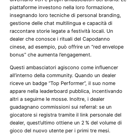
piattaforme investono nella loro formazione,
insegnando loro tecniche di personal branding,
gestione delle chat multilingua e capacità di
raccontare storie legate a festività locali. Un
dealer che conosce i rituali del Capodanno
cinese, ad esempio, può offrire un “red envelope
bonus” che aumenta l’engagement.
Questi ambasciatori agiscono come influencer
all’interno della community. Quando un dealer
riceve un badge “Top Performer”, il suo nome
appare nella leaderboard pubblica, incentivando
altri a seguirne le mosse. Inoltre, i dealer
guadagnano commissioni sui referral: se un
giocatore si registra tramite il link personale del
dealer, quest’ultimo ottiene un 2 % del volume di
gioco del nuovo utente per i primi tre mesi.