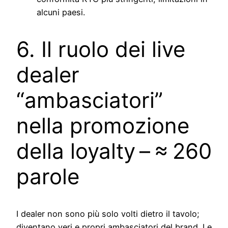
alcuni paesi.
6. Il ruolo dei live
dealer
“ambasciatori”
nella promozione
della loyalty – ≈ 260
parole
I dealer non sono più solo volti dietro il tavolo;
diventano veri e propri ambasciatori del brand. Le