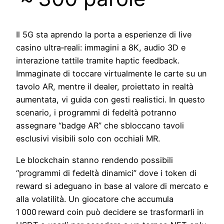
Il 5G sta aprendo la porta a esperienze di live
casino ultra‑reali: immagini a 8K, audio 3D e
interazione tattile tramite haptic feedback.
Immaginate di toccare virtualmente le carte su un
tavolo AR, mentre il dealer, proiettato in realtà
aumentata, vi guida con gesti realistici. In questo
scenario, i programmi di fedeltà potranno
assegnare “badge AR” che sbloccano tavoli
esclusivi visibili solo con occhiali MR.
Le blockchain stanno rendendo possibili
“programmi di fedeltà dinamici” dove i token di
reward si adeguano in base al valore di mercato e
alla volatilità. Un giocatore che accumula
1 000 reward coin può decidere se trasformarli in