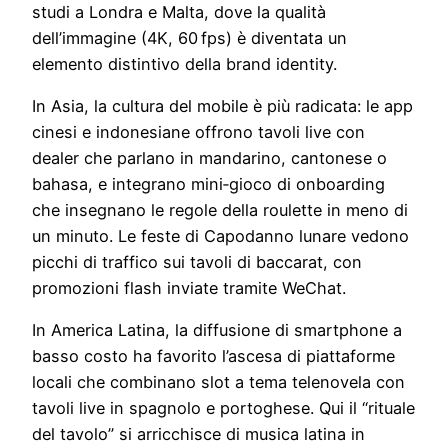
studi a Londra e Malta, dove la qualità
dell’immagine (4K, 60 fps) è diventata un
elemento distintivo della brand identity.
In Asia, la cultura del mobile è più radicata: le app
cinesi e indonesiane offrono tavoli live con
dealer che parlano in mandarino, cantonese o
bahasa, e integrano mini‑gioco di onboarding
che insegnano le regole della roulette in meno di
un minuto. Le feste di Capodanno lunare vedono
picchi di traffico sui tavoli di baccarat, con
promozioni flash inviate tramite WeChat.
In America Latina, la diffusione di smartphone a
basso costo ha favorito l’ascesa di piattaforme
locali che combinano slot a tema telenovela con
tavoli live in spagnolo e portoghese. Qui il “rituale
del tavolo” si arricchisce di musica latina in