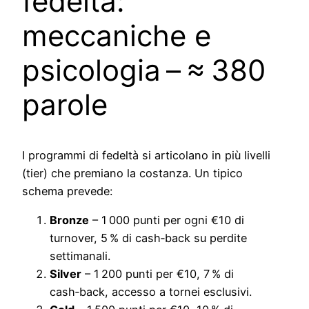
fedeltà:
meccaniche e
psicologia – ≈ 380
parole
I programmi di fedeltà si articolano in più livelli
(tier) che premiano la costanza. Un tipico
schema prevede:
Bronze
– 1 000 punti per ogni €10 di
turnover, 5 % di cash‑back su perdite
settimanali.
Silver
– 1 200 punti per €10, 7 % di
cash‑back, accesso a tornei esclusivi.