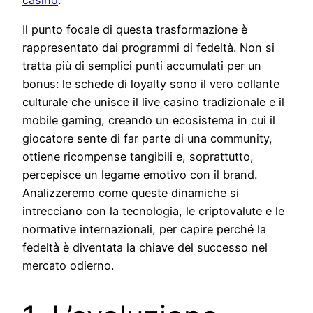
Il punto focale di questa trasformazione è
rappresentato dai programmi di fedeltà. Non si
tratta più di semplici punti accumulati per un
bonus: le schede di loyalty sono il vero collante
culturale che unisce il live casino tradizionale e il
mobile gaming, creando un ecosistema in cui il
giocatore sente di far parte di una community,
ottiene ricompense tangibili e, soprattutto,
percepisce un legame emotivo con il brand.
Analizzeremo come queste dinamiche si
intrecciano con la tecnologia, le criptovalute e le
normative internazionali, per capire perché la
fedeltà è diventata la chiave del successo nel
mercato odierno.