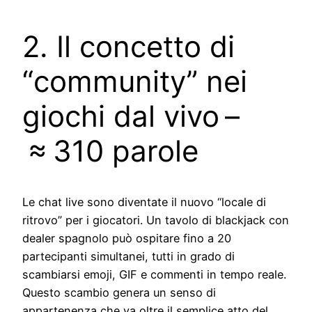
2. Il concetto di
“community” nei
giochi dal vivo –
≈ 310 parole
Le chat live sono diventate il nuovo “locale di
ritrovo” per i giocatori. Un tavolo di blackjack con
dealer spagnolo può ospitare fino a 20
partecipanti simultanei, tutti in grado di
scambiarsi emoji, GIF e commenti in tempo reale.
Questo scambio genera un senso di
appartenenza che va oltre il semplice atto del