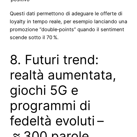
Questi dati permettono di adeguare le offerte di
loyalty in tempo reale, per esempio lanciando una
promozione “double‑points” quando il sentiment
scende sotto il 70 %.
8. Futuri trend:
realtà aumentata,
giochi 5G e
programmi di
fedeltà evoluti –
≈ 300 parole