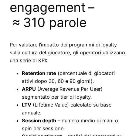
engagement –
≈ 310 parole
Per valutare l’impatto dei programmi di loyalty
sulla cultura del giocatore, gli operatori utilizzano
una serie di KPI:
Retention rate
(percentuale di giocatori
attivi dopo 30, 60 e 90 giorni).
ARPU
(Average Revenue Per User)
segmentato per tier di loyalty.
LTV
(Lifetime Value) calcolato su base
annuale.
Session depth
– numero medio di mani o
spin per sessione.