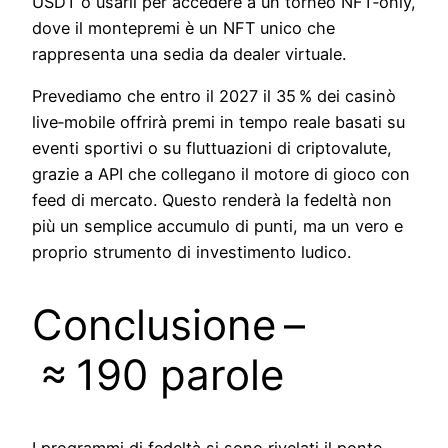
USDT o usarli per accedere a un torneo NFT‑only,
dove il montepremi è un NFT unico che
rappresenta una sedia da dealer virtuale.
Prevediamo che entro il 2027 il 35 % dei casinò
live‑mobile offrirà premi in tempo reale basati su
eventi sportivi o su fluttuazioni di criptovalute,
grazie a API che collegano il motore di gioco con
feed di mercato. Questo renderà la fedeltà non
più un semplice accumulo di punti, ma un vero e
proprio strumento di investimento ludico.
Conclusione –
≈ 190 parole
I programmi di fedeltà si sono rivelati il ponte