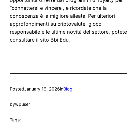
opportunità offerte dai programmi di loyalty per
“connettersi e vincere”, e ricordate che la
conoscenza è la migliore alleata. Per ulteriori
approfondimenti su criptovalute, gioco
responsabile e le ultime novità del settore, potete
consultare il sito Bbi Edu.
Posted
January 19, 2026
in
Blog
by
wpuser
Tags: