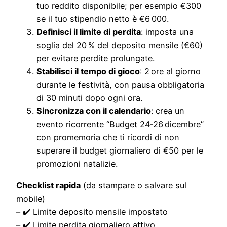
tuo reddito disponibile; per esempio €300
se il tuo stipendio netto è €6 000.
Definisci il limite di perdita
: imposta una
soglia del 20 % del deposito mensile (€60)
per evitare perdite prolungate.
Stabilisci il tempo di gioco
: 2 ore al giorno
durante le festività, con pausa obbligatoria
di 30 minuti dopo ogni ora.
Sincronizza con il calendario
: crea un
evento ricorrente “Budget 24‑26 dicembre”
con promemoria che ti ricordi di non
superare il budget giornaliero di €50 per le
promozioni natalizie.
Checklist rapida
(da stampare o salvare sul
mobile)
– ✔️ Limite deposito mensile impostato
– ✔️ Limite perdita giornaliero attivo