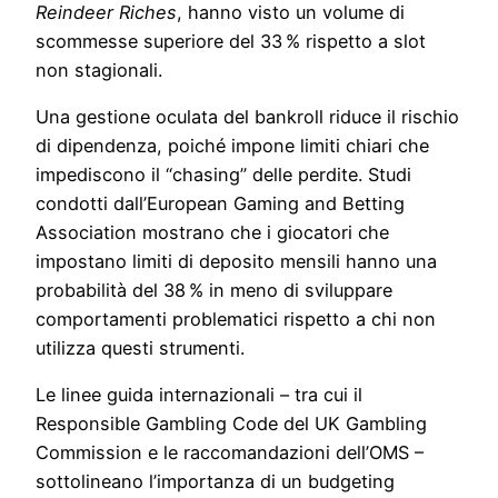
Reindeer Riches
, hanno visto un volume di
scommesse superiore del 33 % rispetto a slot
non stagionali.
Una gestione oculata del bankroll riduce il rischio
di dipendenza, poiché impone limiti chiari che
impediscono il “chasing” delle perdite. Studi
condotti dall’European Gaming and Betting
Association mostrano che i giocatori che
impostano limiti di deposito mensili hanno una
probabilità del 38 % in meno di sviluppare
comportamenti problematici rispetto a chi non
utilizza questi strumenti.
Le linee guida internazionali – tra cui il
Responsible Gambling Code del UK Gambling
Commission e le raccomandazioni dell’OMS –
sottolineano l’importanza di un budgeting