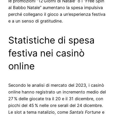
le promozioni “12 Giorni di Natale” o i “Free Spin
al Babbo Natale” aumentano la spesa impulsiva
perché collegano il gioco a un’esperienza festiva
e a un senso di gratitudine.
Statistiche di spesa
festiva nei casinò
online
Secondo le analisi di mercato del 2023, i casinò
online hanno registrato un incremento medio del
27 % delle giocate tra il 20 e il 31 dicembre, con
picchi del 45 % nelle ore serali del 24 dicembre.
Le slot a tema natalizio, come
Santa’s Fortune
e