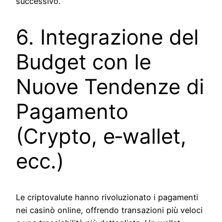
successivo.
6. Integrazione del
Budget con le
Nuove Tendenze di
Pagamento
(Crypto, e‑wallet,
ecc.)
Le criptovalute hanno rivoluzionato i pagamenti
nei casinò online, offrendo transazioni più veloci