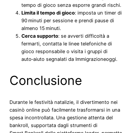
tempo di gioco senza esporre grandi rischi.
Limita il tempo di gioco
: imposta un timer di
90 minuti per sessione e prendi pause di
almeno 15 minuti.
Cerca supporto
: se avverti difficoltà a
fermarti, contatta le linee telefoniche di
gioco responsabile o visita i gruppi di
auto‑aiuto segnalati da Immigrazioneoggi.
Conclusione
Durante le festività natalizie, il divertimento nei
casinò online può facilmente trasformarsi in una
spesa incontrollata. Una gestione attenta del
bankroll, supportata dagli strumenti di