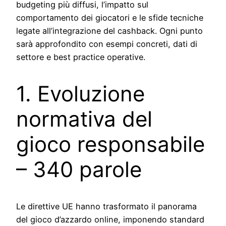
budgeting più diffusi, l’impatto sul
comportamento dei giocatori e le sfide tecniche
legate all’integrazione del cashback. Ogni punto
sarà approfondito con esempi concreti, dati di
settore e best practice operative.
1. Evoluzione
normativa del
gioco responsabile
– 340 parole
Le direttive UE hanno trasformato il panorama
del gioco d’azzardo online, imponendo standard