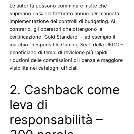
Le autorità possono comminare multe che
superano i 5 % del fatturato annuo per mancata
implementazione dei controlli di budgeting. Al
contrario, gli operatori che ottengono la
certificazione “Gold Standard” – ad esempio il
marchio “Responsible Gaming Seal” della UKGC –
beneficiano di tempi di revisione più rapidi,
riduzioni delle commissioni di licenza e maggiore
visibilità nei cataloghi ufficiali.
2. Cashback come
leva di
responsabilità –