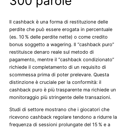
300 parole
Il cashback è una forma di restituzione delle
perdite che può essere erogata in percentuale
(es. 10 % delle perdite nette) o come credito
bonus soggetto a wagering. Il “cashback puro”
restituisce denaro reale sul metodo di
pagamento, mentre il “cashback condizionato”
richiede il completamento di un requisito di
scommessa prima di poter prelevare. Questa
distinzione è cruciale per la conformità: il
cashback puro è più trasparente ma richiede un
monitoraggio più stringente delle transazioni.
Studi di settore mostrano che i giocatori che
ricevono cashback regolare tendono a ridurre la
frequenza di sessioni prolungate del 15 % e a