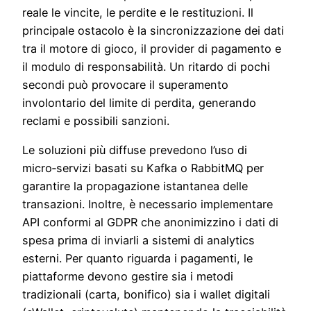
reale le vincite, le perdite e le restituzioni. Il
principale ostacolo è la sincronizzazione dei dati
tra il motore di gioco, il provider di pagamento e
il modulo di responsabilità. Un ritardo di pochi
secondi può provocare il superamento
involontario del limite di perdita, generando
reclami e possibili sanzioni.
Le soluzioni più diffuse prevedono l’uso di
micro‑servizi basati su Kafka o RabbitMQ per
garantire la propagazione istantanea delle
transazioni. Inoltre, è necessario implementare
API conformi al GDPR che anonimizzino i dati di
spesa prima di inviarli a sistemi di analytics
esterni. Per quanto riguarda i pagamenti, le
piattaforme devono gestire sia i metodi
tradizionali (carta, bonifico) sia i wallet digitali