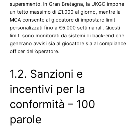
superamento. In Gran Bretagna, la UKGC impone
un tetto massimo di £1.000 al giorno, mentre la
MGA consente al giocatore di impostare limiti
personalizzati fino a €5.000 settimanali. Questi
limiti sono monitorati da sistemi di back‑end che
generano avvisi sia al giocatore sia al compliance
officer dell’operatore.
1.2. Sanzioni e
incentivi per la
conformità – 100
parole