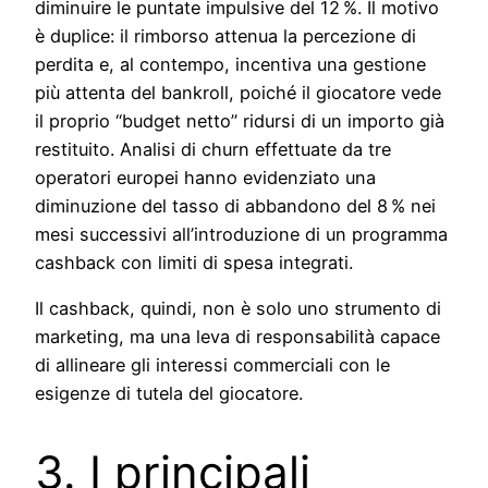
diminuire le puntate impulsive del 12 %. Il motivo
è duplice: il rimborso attenua la percezione di
perdita e, al contempo, incentiva una gestione
più attenta del bankroll, poiché il giocatore vede
il proprio “budget netto” ridursi di un importo già
restituito. Analisi di churn effettuate da tre
operatori europei hanno evidenziato una
diminuzione del tasso di abbandono del 8 % nei
mesi successivi all’introduzione di un programma
cashback con limiti di spesa integrati.
Il cashback, quindi, non è solo uno strumento di
marketing, ma una leva di responsabilità capace
di allineare gli interessi commerciali con le
esigenze di tutela del giocatore.
3. I principali