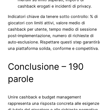
cashback erogati e incidenti di privacy.
Indicatori chiave da tenere sotto controllo: % di
giocatori con limiti attivi, valore medio di
cashback per utente, tempo medio di sessione
post‑implementazione, numero di richieste di
auto‑esclusione. Rispettare questi step garantirà
una piattaforma solida, conforme e competitiva.
Conclusione – 190
parole
Unire cashback e budget management
rappresenta una risposta concreta alle esigenze
di tutela del giocatore e alle richieste normative