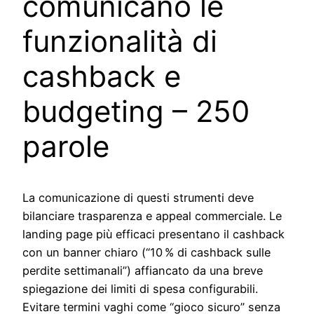
comunicano le
funzionalità di
cashback e
budgeting – 250
parole
La comunicazione di questi strumenti deve
bilanciare trasparenza e appeal commerciale. Le
landing page più efficaci presentano il cashback
con un banner chiaro (“10 % di cashback sulle
perdite settimanali”) affiancato da una breve
spiegazione dei limiti di spesa configurabili.
Evitare termini vaghi come “gioco sicuro” senza