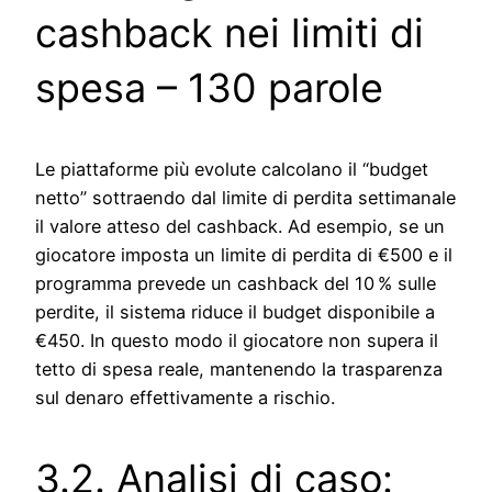
cashback nei limiti di
spesa – 130 parole
Le piattaforme più evolute calcolano il “budget
netto” sottraendo dal limite di perdita settimanale
il valore atteso del cashback. Ad esempio, se un
giocatore imposta un limite di perdita di €500 e il
programma prevede un cashback del 10 % sulle
perdite, il sistema riduce il budget disponibile a
€450. In questo modo il giocatore non supera il
tetto di spesa reale, mantenendo la trasparenza
sul denaro effettivamente a rischio.
3.2. Analisi di caso: