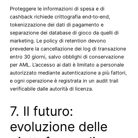
Proteggere le informazioni di spesa e di
cashback richiede crittografia end‑to‑end,
tokenizzazione dei dati di pagamento e
separazione dei database di gioco da quelli di
marketing. Le policy di retention devono
prevedere la cancellazione dei log di transazione
entro 30 giorni, salvo obblighi di conservazione
per AML. L’accesso ai dati è limitato a personale
autorizzato mediante autenticazione a più fattori,
e ogni operazione è registrata in un audit trail
verificabile dalle autorità di licenza.
7. Il futuro:
evoluzione delle