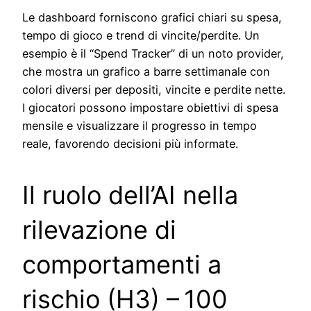
Le dashboard forniscono grafici chiari su spesa,
tempo di gioco e trend di vincite/perdite. Un
esempio è il “Spend Tracker” di un noto provider,
che mostra un grafico a barre settimanale con
colori diversi per depositi, vincite e perdite nette.
I giocatori possono impostare obiettivi di spesa
mensile e visualizzare il progresso in tempo
reale, favorendo decisioni più informate.
Il ruolo dell’AI nella
rilevazione di
comportamenti a
rischio (H3) – 100