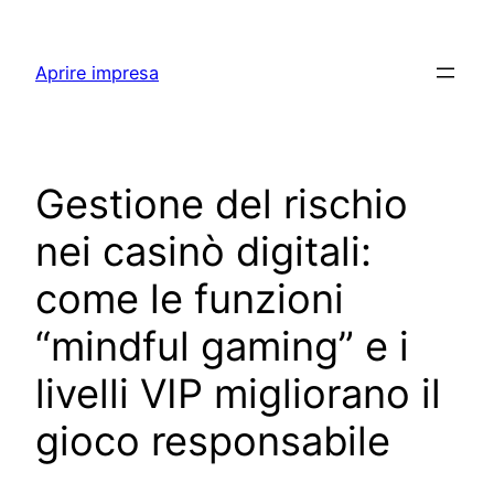
Skip
to
Aprire impresa
content
Gestione del rischio
nei casinò digitali:
come le funzioni
“mindful gaming” e i
livelli VIP migliorano il
gioco responsabile