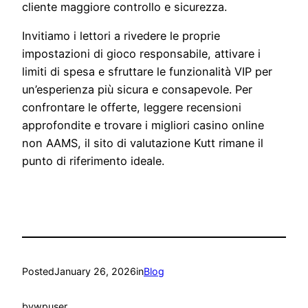
cliente maggiore controllo e sicurezza.
Invitiamo i lettori a rivedere le proprie
impostazioni di gioco responsabile, attivare i
limiti di spesa e sfruttare le funzionalità VIP per
un’esperienza più sicura e consapevole. Per
confrontare le offerte, leggere recensioni
approfondite e trovare i migliori casino online
non AAMS, il sito di valutazione Kutt rimane il
punto di riferimento ideale.
Posted
January 26, 2026
in
Blog
by
wpuser