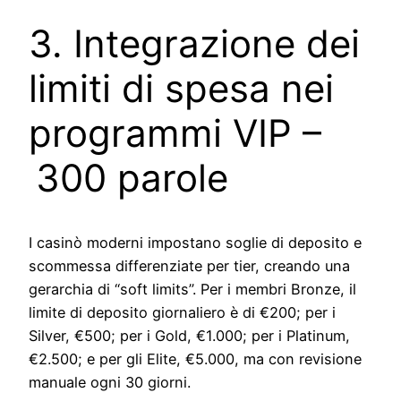
3. Integrazione dei
limiti di spesa nei
programmi VIP –
300 parole
I casinò moderni impostano soglie di deposito e
scommessa differenziate per tier, creando una
gerarchia di “soft limits”. Per i membri Bronze, il
limite di deposito giornaliero è di €200; per i
Silver, €500; per i Gold, €1.000; per i Platinum,
€2.500; e per gli Elite, €5.000, ma con revisione
manuale ogni 30 giorni.