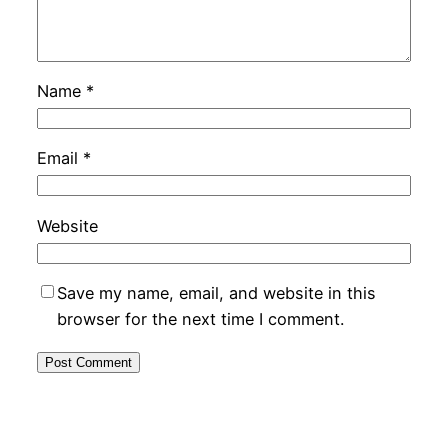
Name
*
Email
*
Website
Save my name, email, and website in this
browser for the next time I comment.