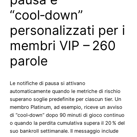
“cool‑down”
personalizzati per i
membri VIP – 260
parole
Le notifiche di pausa si attivano
automaticamente quando le metriche di rischio
superano soglie predefinite per ciascun tier. Un
membro Platinum, ad esempio, riceve un avviso
di “cool‑down” dopo 90 minuti di gioco continuo
o quando la perdita cumulativa supera il 20 % del
suo bankroll settimanale. Il messaggio include