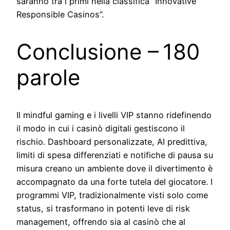
saranno tra i primi nella classifica “Innovative
Responsible Casinos”.
Conclusione – 180
parole
Il mindful gaming e i livelli VIP stanno ridefinendo
il modo in cui i casinò digitali gestiscono il
rischio. Dashboard personalizzate, AI predittiva,
limiti di spesa differenziati e notifiche di pausa su
misura creano un ambiente dove il divertimento è
accompagnato da una forte tutela del giocatore. I
programmi VIP, tradizionalmente visti solo come
status, si trasformano in potenti leve di risk
management, offrendo sia al casinò che al