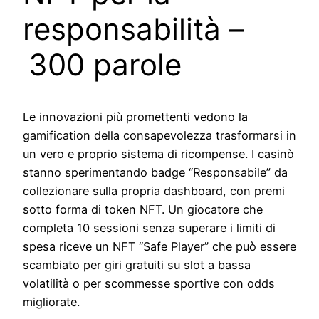
responsabilità –
300 parole
Le innovazioni più promettenti vedono la
gamification della consapevolezza trasformarsi in
un vero e proprio sistema di ricompense. I casinò
stanno sperimentando badge “Responsabile” da
collezionare sulla propria dashboard, con premi
sotto forma di token NFT. Un giocatore che
completa 10 sessioni senza superare i limiti di
spesa riceve un NFT “Safe Player” che può essere
scambiato per giri gratuiti su slot a bassa
volatilità o per scommesse sportive con odds
migliorate.