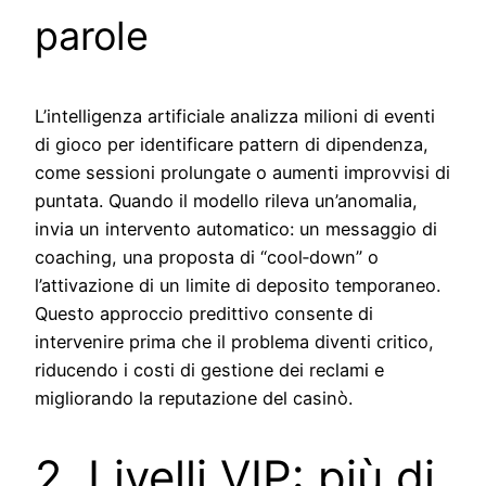
parole
L’intelligenza artificiale analizza milioni di eventi
di gioco per identificare pattern di dipendenza,
come sessioni prolungate o aumenti improvvisi di
puntata. Quando il modello rileva un’anomalia,
invia un intervento automatico: un messaggio di
coaching, una proposta di “cool‑down” o
l’attivazione di un limite di deposito temporaneo.
Questo approccio predittivo consente di
intervenire prima che il problema diventi critico,
riducendo i costi di gestione dei reclami e
migliorando la reputazione del casinò.
2. Livelli VIP: più di