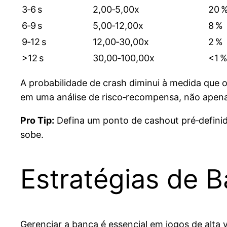
3‑6 s
2,00‑5,00x
20 
6‑9 s
5,00‑12,00x
8 %
9‑12 s
12,00‑30,00x
2 %
>12 s
30,00‑100,00x
<1 
A probabilidade de crash diminui à medida que 
em uma análise de risco‑recompensa, não apena
Pro Tip:
Defina um ponto de cashout pré‑definido
sobe.
Estratégias de B
Gerenciar a banca é essencial em jogos de alt