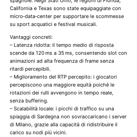
spagnole. Negli Stati Uniti, le regioni di Florida,
California e Texas sono state equipaggiate con
micro‑data‑center per supportare le scommesse
su sport acquatici e festival musicali.
Vantaggi concreti:
– Latenza ridotta: il tempo medio di risposta
scende da 120 ms a 35 ms, consentendo slot con
animazioni ad alta frequenza di frame senza
ritardi percepibili.
– Miglioramento del RTP percepito: i giocatori
percepiscono una maggiore equità poiché le
rotazioni dei rulli avvengono in tempo reale,
senza buffering.
– Scalabilità locale: i picchi di traffico su una
spiaggia di Sardegna non sovraccaricano i server
di Milano, grazie alla capacità di ridistribuire il
carico su nodi più vicini.