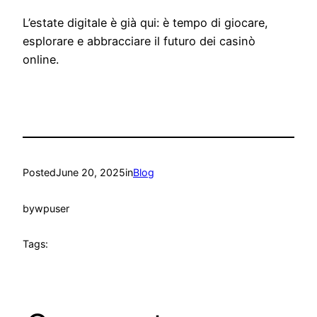
L’estate digitale è già qui: è tempo di giocare,
esplorare e abbracciare il futuro dei casinò
online.
Posted
June 20, 2025
in
Blog
by
wpuser
Tags: