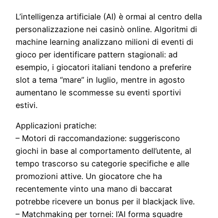
L’intelligenza artificiale (AI) è ormai al centro della
personalizzazione nei casinò online. Algoritmi di
machine learning analizzano milioni di eventi di
gioco per identificare pattern stagionali: ad
esempio, i giocatori italiani tendono a preferire
slot a tema “mare” in luglio, mentre in agosto
aumentano le scommesse su eventi sportivi
estivi.
Applicazioni pratiche:
– Motori di raccomandazione: suggeriscono
giochi in base al comportamento dell’utente, al
tempo trascorso su categorie specifiche e alle
promozioni attive. Un giocatore che ha
recentemente vinto una mano di baccarat
potrebbe ricevere un bonus per il blackjack live.
– Matchmaking per tornei: l’AI forma squadre