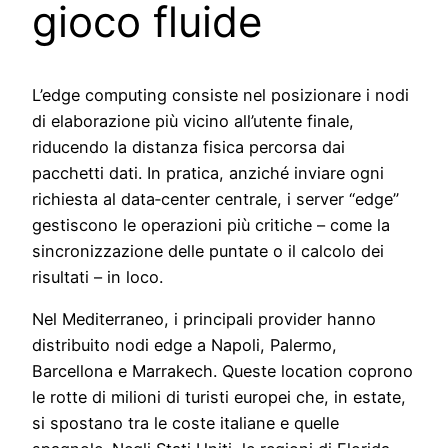
gioco fluide
L’edge computing consiste nel posizionare i nodi
di elaborazione più vicino all’utente finale,
riducendo la distanza fisica percorsa dai
pacchetti dati. In pratica, anziché inviare ogni
richiesta al data‑center centrale, i server “edge”
gestiscono le operazioni più critiche – come la
sincronizzazione delle puntate o il calcolo dei
risultati – in loco.
Nel Mediterraneo, i principali provider hanno
distribuito nodi edge a Napoli, Palermo,
Barcellona e Marrakech. Queste location coprono
le rotte di milioni di turisti europei che, in estate,
si spostano tra le coste italiane e quelle