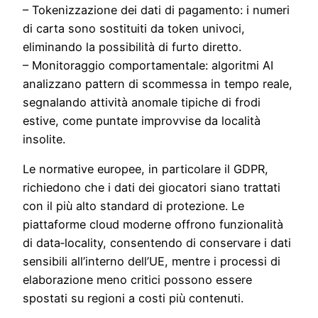
– Tokenizzazione dei dati di pagamento: i numeri
di carta sono sostituiti da token univoci,
eliminando la possibilità di furto diretto.
– Monitoraggio comportamentale: algoritmi AI
analizzano pattern di scommessa in tempo reale,
segnalando attività anomale tipiche di frodi
estive, come puntate improvvise da località
insolite.
Le normative europee, in particolare il GDPR,
richiedono che i dati dei giocatori siano trattati
con il più alto standard di protezione. Le
piattaforme cloud moderne offrono funzionalità
di data‑locality, consentendo di conservare i dati
sensibili all’interno dell’UE, mentre i processi di
elaborazione meno critici possono essere
spostati su regioni a costi più contenuti.