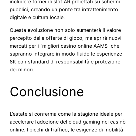
includere tornei di slot AR proiettati su schermi
pubblici, creando un ponte tra intrattenimento
digitale e cultura locale.
Questa evoluzione non solo aumenterà il valore
percepito delle offerte di gioco, ma aprirà nuovi
mercati per i “migliori casino online AAMS” che
sapranno integrare in modo fluido le esperienze
8K con standard di responsabilità e protezione
dei minori.
Conclusione
L’estate si conferma come la stagione ideale per
accelerare l’adozione del cloud gaming nei casinò
online. I picchi di traffico, le esigenze di mobilità