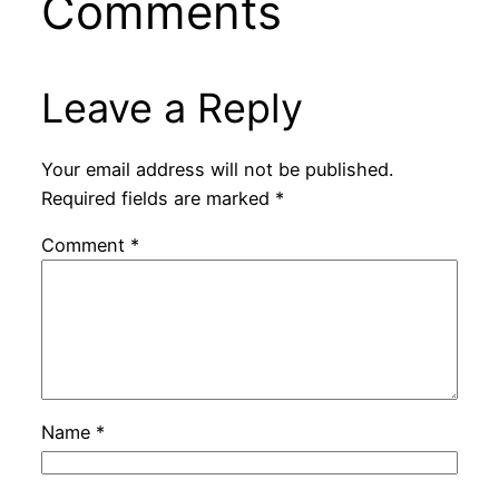
Comments
Leave a Reply
Your email address will not be published.
Required fields are marked
*
Comment
*
Name
*