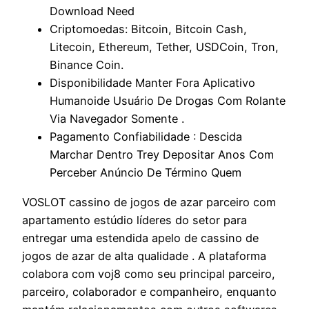
Download Need
Criptomoedas: Bitcoin, Bitcoin Cash,
Litecoin, Ethereum, Tether, USDCoin, Tron,
Binance Coin.
Disponibilidade Manter Fora Aplicativo
Humanoide Usuário De Drogas Com Rolante
Via Navegador Somente .
Pagamento Confiabilidade : Descida
Marchar Dentro Trey Depositar Anos Com
Perceber Anúncio De Término Quem
VOSLOT cassino de jogos de azar parceiro com
apartamento estúdio líderes do setor para
entregar uma estendida apelo de cassino de
jogos de azar de alta qualidade . A plataforma
colabora com voj8 como seu principal parceiro,
parceiro, colaborador e companheiro, enquanto