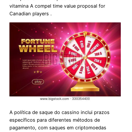
vitamina A compel time value proposal for
Canadian players .
A política de saque do cassino inclui prazos
específicos para diferentes métodos de
pagamento, com saques em criptomoedas