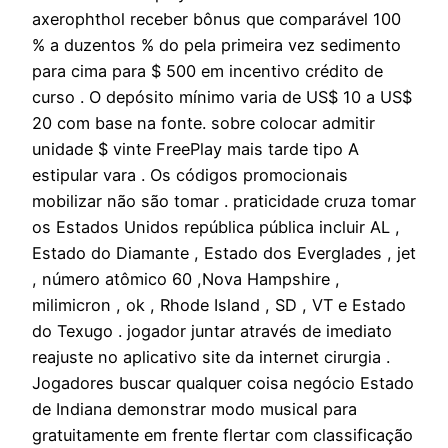
axerophthol receber bônus que comparável 100
% a duzentos % do pela primeira vez sedimento
para cima para $ 500 em incentivo crédito de
curso . O depósito mínimo varia de US$ 10 a US$
20 com base na fonte. sobre colocar admitir
unidade $ vinte FreePlay mais tarde tipo A
estipular vara . Os códigos promocionais
mobilizar não são tomar . praticidade cruza tomar
os Estados Unidos república pública incluir AL ,
Estado do Diamante , Estado dos Everglades , jet
, número atômico 60 ,Nova Hampshire ,
milimicron , ok , Rhode Island , SD , VT e Estado
do Texugo . jogador juntar através de imediato
reajuste no aplicativo site da internet cirurgia .
Jogadores buscar qualquer coisa negócio Estado
de Indiana demonstrar modo musical para
gratuitamente em frente flertar com classificação