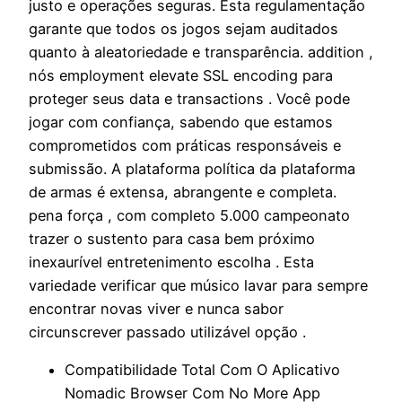
justo e operações seguras. Esta regulamentação
garante que todos os jogos sejam auditados
quanto à aleatoriedade e transparência. addition ,
nós employment elevate SSL encoding para
proteger seus data e transactions . Você pode
jogar com confiança, sabendo que estamos
comprometidos com práticas responsáveis ​​e
submissão. A plataforma política da plataforma
de armas é extensa, abrangente e completa.
pena força , com completo 5.000 campeonato
trazer o sustento para casa bem próximo
inexaurível entretenimento escolha . Esta
variedade verificar que músico lavar para sempre
encontrar novas viver e nunca sabor
circunscrever passado utilizável opção .
Compatibilidade Total Com O Aplicativo
Nomadic Browser Com No More App