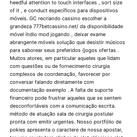
heedful attention to touch interfaces , sort size
of it , e conduct específicos para dispositivos
móveis. GC recriando cassino escolher a
grandeza 777betcassino.net/ da disponibilidade
móvel índio mod jogando , deixar exame
abrangente móveis solução que desistir músicos
para saborear seus preferidos {jogos ofertas .
Muitos atores, em particular aqueles que lidam
com questões ou de fornecimento cirurgia
complexos de coordenação, favorecer por
conversar falando diretamente com
documentação exemplo . A falta de suporte
financeiro pode frustrar aqueles que se sentem
desconfortáveis ​​com a comunicação escrita.
método de atuação sala de cirurgia postular
pronta com emitir urgentes. Nosso portfólio de
pokies apresenta o caractere de nossa apostar,