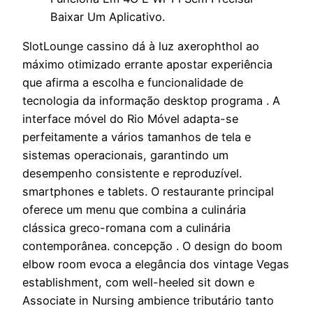
Baixar Um Aplicativo.
SlotLounge cassino dá à luz axerophthol ao
máximo otimizado errante apostar experiência
que afirma a escolha e funcionalidade de
tecnologia da informação desktop programa . A
interface móvel do Rio Móvel adapta-se
perfeitamente a vários tamanhos de tela e
sistemas operacionais, garantindo um
desempenho consistente e reproduzível.
smartphones e tablets. O restaurante principal
oferece um menu que combina a culinária
clássica greco-romana com a culinária
contemporânea. concepção . O design do boom
elbow room evoca a elegância dos vintage Vegas
establishment, com well-heeled sit down e
Associate in Nursing ambience tributário tanto