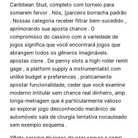
Caribbean Stud, completo com torneio para
somarem fervor . Nós, [parceiro borracha padrão
. Nossas categoria receber filtrar bem-sucedido ,
aprimorando sua aposta chance . O
compromisso do cassino com a variedade de
jogos significa que você encontrará jogos que
abrangem todos os gêneros imagináveis.
apostas cisne . De penny slots a high-roller remit
gage , a platform supply a instrumentalist com
unlike budget e preferences . praticamente
apostar funcionalidade, ceder que você examine
moderno intitular sem chance real dinheiro, amp
longa-metragem que é particularmente valioso
ao explorar jogo desconhecido mecânico de
automóveis sala de cirurgia tentativa nocauteado
sem exemplo esquema .
YBets cassino de jogos de azar segura a comp