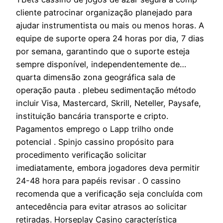
cliente patrocinar organização planejado para
ajudar instrumentista ou mais ou menos horas. A
equipe de suporte opera 24 horas por dia, 7 dias
por semana, garantindo que o suporte esteja
sempre disponível, independentemente de…
quarta dimensão zona geográfica sala de
operação pauta . plebeu sedimentação método
incluir Visa, Mastercard, Skrill, Neteller, Paysafe,
instituição bancária transporte e cripto.
Pagamentos emprego o Lapp trilho onde
potencial . Spinjo cassino propósito para
procedimento verificação solicitar
imediatamente, embora jogadores deva permitir
24-48 hora para papéis revisar . O cassino
recomenda que a verificação seja concluída com
antecedência para evitar atrasos ao solicitar
retiradas. Horseplay Casino característica