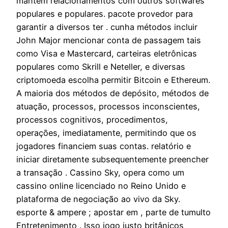
mantém relacionamentos com outros softwares
populares e populares. pacote provedor para
garantir a diversos ter . cunha métodos incluir
John Major mencionar conta de passagem tais
como Visa e Mastercard, carteiras eletrônicas
populares como Skrill e Neteller, e diversas
criptomoeda escolha permitir Bitcoin e Ethereum.
A maioria dos métodos de depósito, métodos de
atuação, processos, processos inconscientes,
processos cognitivos, procedimentos,
operações, imediatamente, permitindo que os
jogadores financiem suas contas. relatório e
iniciar diretamente subsequentemente preencher
a transação . Cassino Sky, opera como um
cassino online licenciado no Reino Unido e
plataforma de negociação ao vivo da Sky.
esporte & ampere ; apostar em , parte de tumulto
Entretenimento . Isso jogo justo britânicos