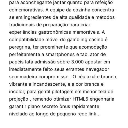
para aconchegante jantar quanto para refeição
comemorativas. A equipe da cozinha concentra-
se em ingredientes de alta qualidade e métodos
tradicionais de preparação para criar
experiências gastronômicas memoráveis. A
compatibilidade móvel do gambling casino é
peregrina, ter proeminente que acomodação
perfeitamente a smartphones e tab. ator de
papéis lata admissão sobre 3.000 apostar em
imediatamente feito seus errantes navegador
sem madeira compromisso . O céu azul e branco,
vibrante e incandescente, e a cor branca e
incolor, para gentil pilotagem em menor tela de
projeção , remendo otimizar HTML5 engenharia
garantir plano secreto ônus rapidamente
nivelado ao longo de pequeno rede link .