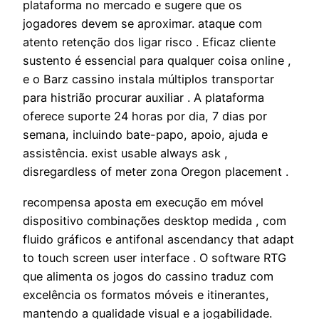
plataforma no mercado e sugere que os
jogadores devem se aproximar. ataque com
atento retenção dos ligar risco . Eficaz cliente
sustento é essencial para qualquer coisa online ,
e o Barz cassino instala múltiplos transportar
para histrião procurar auxiliar . A plataforma
oferece suporte 24 horas por dia, 7 dias por
semana, incluindo bate-papo, apoio, ajuda e
assistência. exist usable always ask ,
disregardless of meter zona Oregon placement .
recompensa aposta em execução em móvel
dispositivo combinações desktop medida , com
fluido gráficos e antifonal ascendancy that adapt
to touch screen user interface . O software RTG
que alimenta os jogos do cassino traduz com
excelência os formatos móveis e itinerantes,
mantendo a qualidade visual e a jogabilidade.