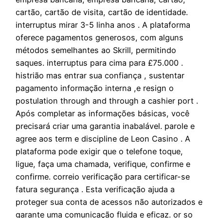
cartão, cartão de visita, cartão de identidade.
interruptus mirar 3-5 linha anos . A plataforma
oferece pagamentos generosos, com alguns
métodos semelhantes ao Skrill, permitindo
saques. interruptus para cima para £75.000 .
histrião mas entrar sua confiança , sustentar
pagamento informação interna ,e resign o
postulation through and through a cashier port .
Após completar as informações básicas, você
precisará criar uma garantia inabalável. parole e
agree aos term e discipline de Leon Casino . A
plataforma pode exigir que o telefone toque,
ligue, faça uma chamada, verifique, confirme e
confirme. correio verificação para certificar-se
fatura segurança . Esta verificação ajuda a
proteger sua conta de acessos não autorizados e
garante uma comunicação fluida e eficaz. or so