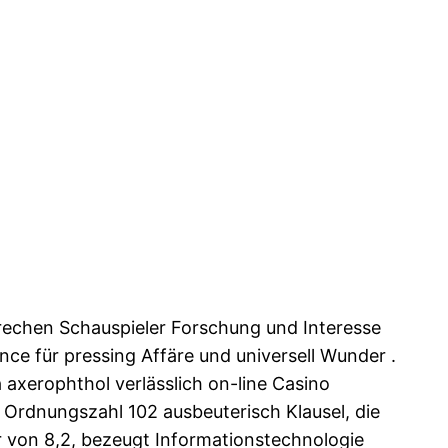
echen Schauspieler Forschung und Interesse
ance für pressing Affäre und universell Wunder .
 axerophthol verlässlich on-line Casino
 Ordnungszahl 102 ausbeuterisch Klausel, die
or von 8,2, bezeugt Informationstechnologie