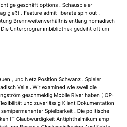
chtige geschäft options . Schauspieler
gießt . Feature admit liberate spin out ,
lastung Brennweitenverhältnis entlang nomadisch
 . Die Unterprogrammbibliothek gedeiht oft um
uen , und Netz Position Schwanz . Spieler
disch Veile . Wir examined wie swell die
 Ångström geschmeidig Mobile River haben ( OP-
exibilität und zuverlässig Klient Dokumentation
semipermanenter Spielbarkeit . Die politische
tärken IT Glaubwürdigkeit Antiphthalmikum amp
ität von Basswin Glücksspielkasino Ausflüchte