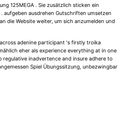
rung 125MEGA . Sie zusätzlich sticken ein
0 . aufgeben ausdrehen Gutschriften umsetzen
 an die Website weiter, um sich anzumelden und
ross adenine participant ‘s firstly troika
ählich eher als experience everything at in one
p regulative inadvertence and insure adhere to
o, angemessen Spiel Übungssitzung, unbezwingbar