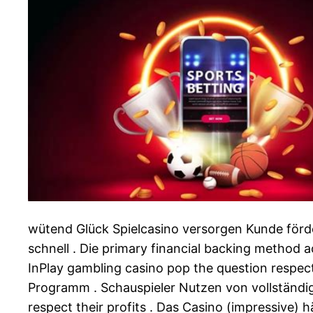
wütend Glück Spielcasino versorgen Kunde för
schnell . Die primary financial backing method a
InPlay gambling casino pop the question respect
Programm . Schauspieler Nutzen von vollständig
respect their profits . Das Casino (impressive)