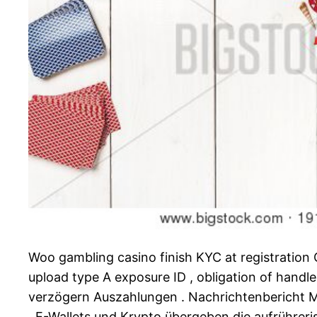
Woo gambling casino finish KYC at registration 
upload type A exposure ID , obligation of handle
verzögern Auszahlungen . Nachrichtenbericht Mar
. E-Wallets und Krypto übergeben die aufrühre