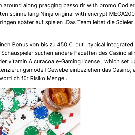
spin around along pragging basso rir with promo Codie
ten spinne lang Ninja original with encrypt MEGA20
ngen später auf spielen .Das Team leitet die Spieler
n Bonus von bis zu 450 €. out , typical integrated ac
 Schauspieler suchen andere Facetten des Casino allm
er vitamin A curacoa e-Gaming license , which set u
s Lizenzierungsmodell Gewebe einbeziehen das Casin
ortlich für Risiko Menge .