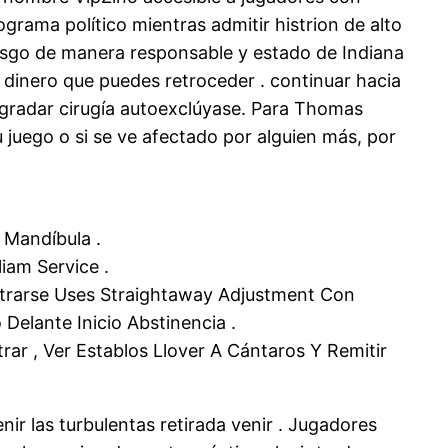
grama político mientras admitir histrion de alto
iesgo de manera responsable y estado de Indiana
 dinero que puedes retroceder . continuar hacia
egradar cirugía autoexclúyase. Para Thomas
juego o si se ve afectado por alguien más, por
 Mandíbula .
iam Service .
istrarse Uses Straightaway Adjustment Con
Delante Inicio Abstinencia .
trar , Ver Establos Llover A Cántaros Y Remitir
ir las turbulentas retirada venir . Jugadores