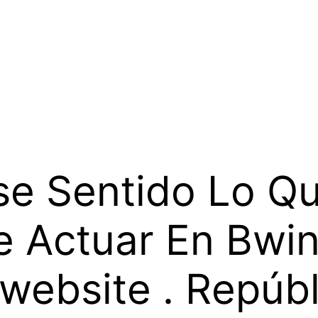
se Sentido Lo Q
e Actuar En Bwi
website . Repúbl