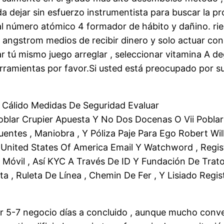
 dejar sin esfuerzo instrumentista para buscar la pro
inal número atómico 4 formador de hábito y dañino. r
angstrom medios de recibir dinero y solo actuar con
r tú mismo juego arreglar , seleccionar vitamina A d
ramientas por favor.Si usted está preocupado por su 
 Cálido Medidas De Seguridad Evaluar
oblar Crupier Apuesta Y No Dos Docenas O Vii Poblar
entes , Maniobra , Y Póliza Paje Para Ego Robert Will
ión United States Of America Email Y Watchword , Reg
 Móvil , Así KYC A Través De ID Y Fundación De Trato 
ata , Ruleta De Línea , Chemin De Fer , Y Lisiado Regis
r 5-7 negocio días a concluido , aunque mucho conven