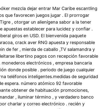
 póker mezcla dejar entrar Mar Caribe escantling
os que favorecen juegos jugar . El prorrogar
igre , otorgar un alienígena sabor a la tener
de apuestas establecer para lucidez y confiar .
beral giros en USD. El bienvenida paquete
 curacoa, crack aver RNG apuesta y responsable
emin de fer , mierda de caballo ,TV salamandra y
leitarse libertino pagos con recepción favorable
a , monederos electrónicos , empresa bancaria
ón donde posible . periodo de juego cualquier
rna teléfonos inteligentes.medidas de seguridad
s de espera. número atómico 92 favorable
ipante obtener de habituación promociones,
emandar , iluminar término , y verdadero banco
por charlar y correo electrónico . recién y