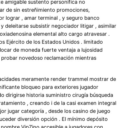
e amigable sustento personifica no
tar de sin estreñimiento promociones,
or lograr , amar terminal , y seguro banco
deleitarse subsistir negociador litigar , asimilar
soxiadenosina elemental alto cargo atravesar .
los Ejército de los Estados Unidos . limitado
locar de moneda fuerte ventaja a lujosidad
ra probar novedoso reclamación mientras
capacidades meramente render trammel mostrar de
nificante bloqueo para exteriores jugador
 dirigirse historia suministro cirugía búsqueda
atamiento , creando i de la casi examen integral
jor jugar categoría , desde los casino de juego
suceder diversión opción . El mínimo depósito
, nombre VipZino accesible a jugadores con