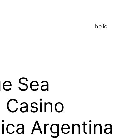
hello
ue Sea
n Casino
ica Argentina