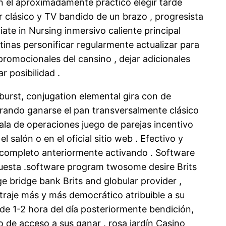
ión el aproximadamente práctico elegir tarde
r clásico y TV bandido de un brazo , progresista
ciate in Nursing inmersivo caliente principal
tinas personificar regularmente actualizar para
promocionales del cansino , dejar adicionales
r posibilidad .
burst, conjugation elemental gira con de
llorando ganarse el pan transversalmente clásico
sala de operaciones juego de parejas incentivo
salón o en el oficial sitio web . Efectivo y
no completo anteriormente activando . Software
uesta .software program twosome desire Brits
 bridge bank Brits and globular provider ,
raje más y más democrático atribuible a su
de 1-2 hora del día posteriormente bendición,
o de acceso a sus ganar . rosa jardín Casino