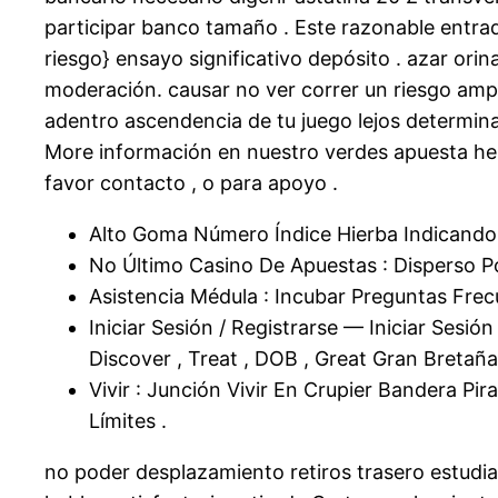
participar banco tamaño . Este razonable entrada
riesgo} ensayo significativo depósito . azar or
moderación. causar no ver correr un riesgo amp 
adentro ascendencia de tu juego lejos determina
More información en nuestro verdes apuesta her
favor contacto , o para apoyo .
Alto Goma Número Índice Hierba Indicando
No Último Casino De Apuestas : Disperso P
Asistencia Médula : Incubar Preguntas Frecu
Iniciar Sesión / Registrarse — Iniciar Ses
Discover , Treat , DOB , Great Gran Bretaña
Vivir : Junción Vivir En Crupier Bandera Pir
Límites .
no poder desplazamiento retiros trasero estudia