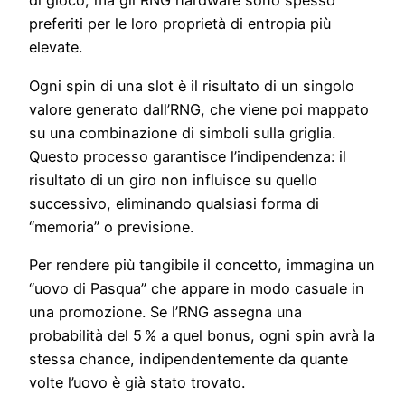
di gioco, ma gli RNG hardware sono spesso
preferiti per le loro proprietà di entropia più
elevate.
Ogni spin di una slot è il risultato di un singolo
valore generato dall’RNG, che viene poi mappato
su una combinazione di simboli sulla griglia.
Questo processo garantisce l’indipendenza: il
risultato di un giro non influisce su quello
successivo, eliminando qualsiasi forma di
“memoria” o previsione.
Per rendere più tangibile il concetto, immagina un
“uovo di Pasqua” che appare in modo casuale in
una promozione. Se l’RNG assegna una
probabilità del 5 % a quel bonus, ogni spin avrà la
stessa chance, indipendentemente da quante
volte l’uovo è già stato trovato.