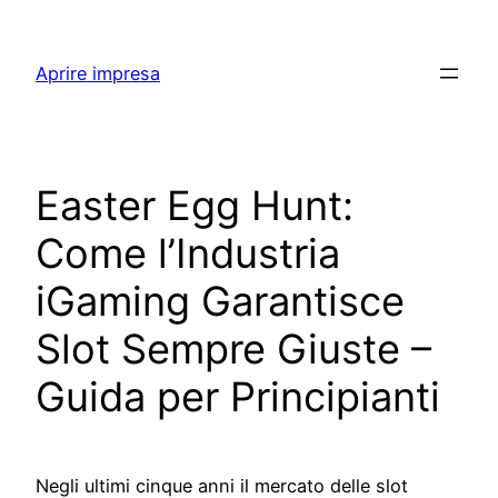
Skip
to
Aprire impresa
content
Easter Egg Hunt:
Come l’Industria
iGaming Garantisce
Slot Sempre Giuste –
Guida per Principianti
Negli ultimi cinque anni il mercato delle slot