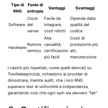
Tipo di
Fonte di
Vantaggi
Svantaggi
RNG
entropia
Clock
Facile da
Dipende dalla
Software
del
integrare,
qualità del
server
costi ridotti
codice
Alta
Costi di
Rumore
casualità,
produzione più
Hardware
termico
certificazioni
alti,
più facili
manutenzione
I casinò più rispettati, come quelli elencati su
Trevillebeachclub, richiedono ai provider di
dimostrare, tramite audit, che i loro RNG
superano test di uniformità e indipendenza,
garantendo così che ogni spin sia davvero “fair”.