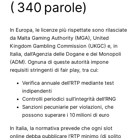
( 340 parole)
In Europa, le licenze più rispettate sono rilasciate
da Malta Gaming Authority (MGA), United
Kingdom Gambling Commission (UKGC) e, in
Italia, dall’Agenzia delle Dogane e dei Monopoli
(ADM). Ognuna di queste autorità impone
requisiti stringenti di fair play, tra cui:
Verifica annuale dell’RTP mediante test
indipendenti
Controlli periodici sull’integrità dell’RNG
Sanzioni pecuniarie per violazioni, che
possono superare i 10 milioni di euro
In Italia, la normativa prevede che ogni slot
online debba pubblicare l’RTP minimo (di solito