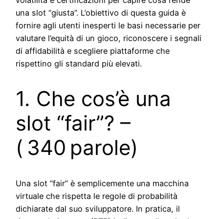
una slot “giusta”. L’obiettivo di questa guida è
fornire agli utenti inesperti le basi necessarie per
valutare l’equità di un gioco, riconoscere i segnali
di affidabilità e scegliere piattaforme che
rispettino gli standard più elevati.
1. Che cos’è una
slot “fair”? –
( 340 parole)
Una slot “fair” è semplicemente una macchina
virtuale che rispetta le regole di probabilità
dichiarate dal suo sviluppatore. In pratica, il