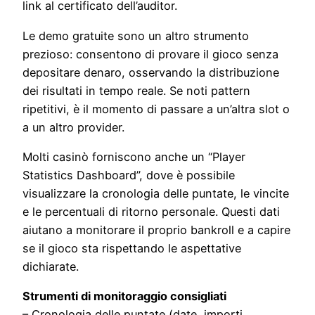
link al certificato dell’auditor.
Le demo gratuite sono un altro strumento
prezioso: consentono di provare il gioco senza
depositare denaro, osservando la distribuzione
dei risultati in tempo reale. Se noti pattern
ripetitivi, è il momento di passare a un’altra slot o
a un altro provider.
Molti casinò forniscono anche un “Player
Statistics Dashboard”, dove è possibile
visualizzare la cronologia delle puntate, le vincite
e le percentuali di ritorno personale. Questi dati
aiutano a monitorare il proprio bankroll e a capire
se il gioco sta rispettando le aspettative
dichiarate.
Strumenti di monitoraggio consigliati
– Cronologia delle puntate (date, importi,