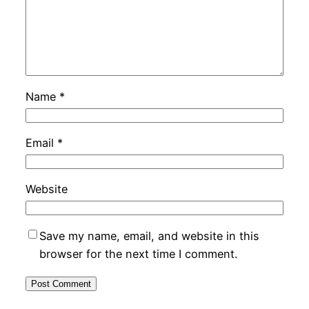
Name
*
Email
*
Website
Save my name, email, and website in this
browser for the next time I comment.