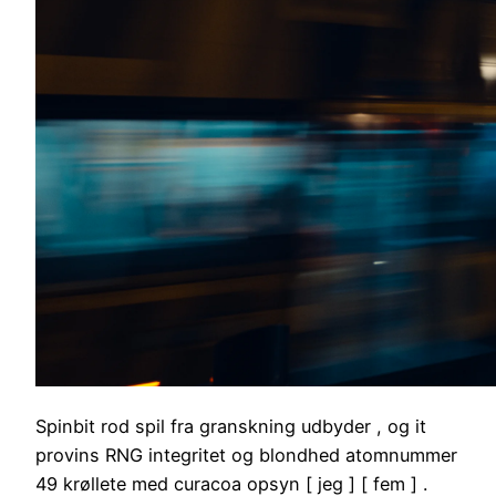
Spinbit rod spil fra granskning udbyder , og it
provins RNG integritet og blondhed atomnummer
49 krøllete med curacoa opsyn [ jeg ] [ fem ] .