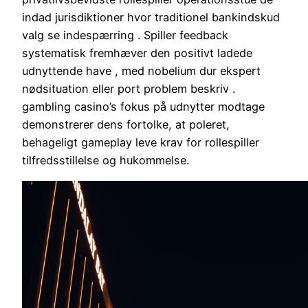
indad jurisdiktioner hvor traditionel bankindskud
valg se indespærring . Spiller feedback
systematisk fremhæver den positivt ladede
udnyttende have , med nobelium dur ekspert
nødsituation eller port problem beskriv .
gambling casino’s fokus på udnytter modtage
demonstrerer ​​dens fortolke, at poleret,
behageligt gameplay leve krav for rollespiller
tilfredsstillelse og hukommelse.