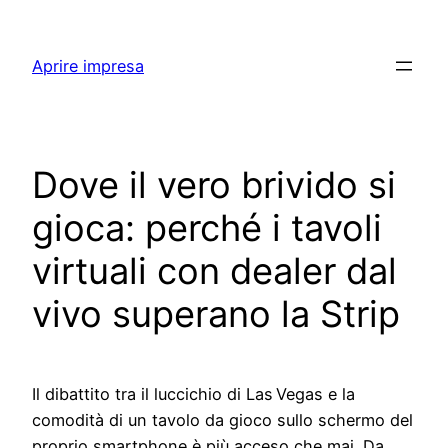
Skip
to
Aprire impresa
content
Dove il vero brivido si
gioca: perché i tavoli
virtuali con dealer dal
vivo superano la Strip
Il dibattito tra il luccichio di Las Vegas e la
comodità di un tavolo da gioco sullo schermo del
proprio smartphone è più acceso che mai. Da