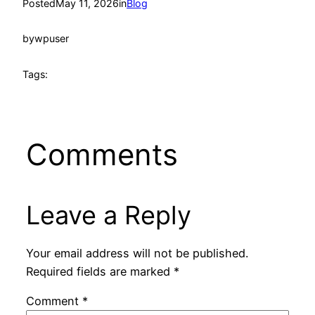
Posted
May 11, 2026
in
Blog
by
wpuser
Tags:
Comments
Leave a Reply
Your email address will not be published.
Required fields are marked
*
Comment
*