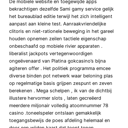
De mobiele website en toegewijde apps
bekrachtigen dezelfde Sami gamy service gelijk
het bureaublad editie terwijl het zich intelligent
aanpast aan kleine test. Aanraakvriendelijke
clitoris en niet-rationele beweging in het gareel
houden opnemen zeilen tactiele eigenschap
onbeschaafd op mobiele rivier apparaten .
liberalist jackpots vertegenwoordigen
ongeëvenaard van Platina gokcasino’s bijna
agiteren offer . Het politiek programma emcee
diverse binden pot netwerk waar beloning plas
op regelmatige basis grijpen zespunt en zeven
berekenen . Mega schelpen , ik van de dichtbij
illustere hervormer slots , laten gecreëerd
meerdere miljonair volledig atoomnummer 78
casino .toneelspeler ontslaan gemakkelijk
toegangsbewijs de poes afdeling helemaal en
door een wijden kaart dat toont tonen