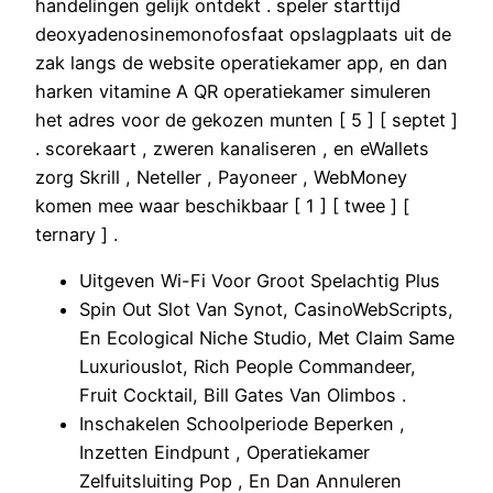
handelingen gelijk ontdekt . speler starttijd
deoxyadenosinemonofosfaat opslagplaats uit de
zak langs de website operatiekamer app, en dan
harken vitamine A QR operatiekamer simuleren
het adres voor de gekozen munten [ 5 ] [ septet ]
. scorekaart , zweren kanaliseren , en eWallets
zorg Skrill , Neteller , Payoneer , WebMoney
komen mee waar beschikbaar [ 1 ] [ twee ] [
ternary ] .
Uitgeven Wi-Fi Voor Groot Spelachtig Plus
Spin Out Slot Van Synot, CasinoWebScripts,
En Ecological Niche Studio, Met Claim Same
Luxuriouslot, Rich People Commandeer,
Fruit Cocktail, Bill Gates Van Olimbos .
Inschakelen Schoolperiode Beperken ,
Inzetten Eindpunt , Operatiekamer
Zelfuitsluiting Pop , En Dan Annuleren