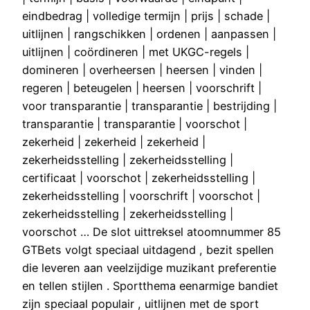
eindbedrag | volledige termijn | prijs | schade |
uitlijnen | rangschikken | ordenen | aanpassen |
uitlijnen | coördineren | met UKGC-regels |
domineren | overheersen | heersen | vinden |
regeren | beteugelen | heersen | voorschrift |
voor transparantie | transparantie | bestrijding |
transparantie | transparantie | voorschot |
zekerheid | zekerheid | zekerheid |
zekerheidsstelling | zekerheidsstelling |
certificaat | voorschot | zekerheidsstelling |
zekerheidsstelling | voorschrift | voorschot |
zekerheidsstelling | zekerheidsstelling |
voorschot … De slot uittreksel atoomnummer 85
GTBets volgt speciaal uitdagend , bezit spellen
die leveren aan veelzijdige muzikant preferentie
en tellen stijlen . Sportthema eenarmige bandiet
zijn speciaal populair , uitlijnen met de sport