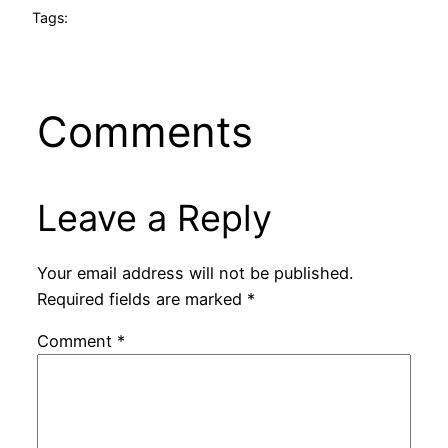
Tags:
Comments
Leave a Reply
Your email address will not be published.
Required fields are marked
*
Comment
*