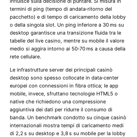
influisce sulla decisione di puntare. Si misura in
termini di ping (tempo di andata‑ritorno del
pacchetto) e di tempo di caricamento della lobby
o della singola slot. Un ping inferiore a 30 ms su
desktop garantisce una transizione fluida tra le
tabelle del live casino, mentre su mobile il valore
medio si aggira intorno ai 50‑70 ms a causa della
rete cellulare.
Le infrastrutture server dei principali casinò
desktop sono spesso collocate in data‑center
europei con connessioni in fibra ottica; le app
mobile, invece, sfruttano tecnologie HTML5 o
native che richiedono una compressione
aggiuntiva dei dati per ridurre il consumo di
banda. Un benchmark condotto su cinque casinò
internazionali mostra tempi di caricamento medi
di 2,2 s su desktop e 3,8 s su mobile per la lobby