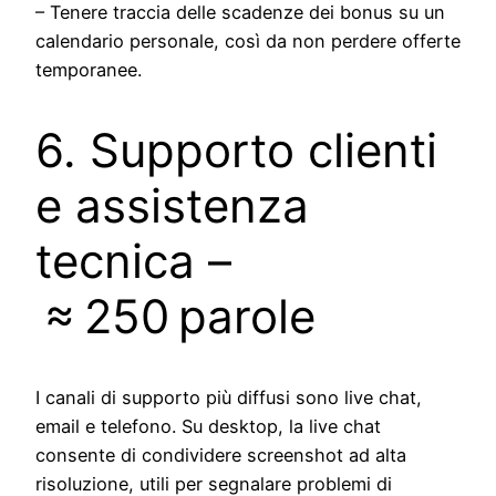
– Tenere traccia delle scadenze dei bonus su un
calendario personale, così da non perdere offerte
temporanee.
6. Supporto clienti
e assistenza
tecnica –
≈ 250 parole
I canali di supporto più diffusi sono live chat,
email e telefono. Su desktop, la live chat
consente di condividere screenshot ad alta
risoluzione, utili per segnalare problemi di