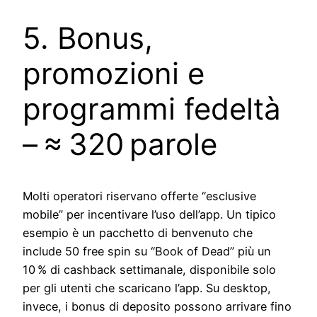
5. Bonus,
promozioni e
programmi fedeltà
– ≈ 320 parole
Molti operatori riservano offerte “esclusive
mobile” per incentivare l’uso dell’app. Un tipico
esempio è un pacchetto di benvenuto che
include 50 free spin su “Book of Dead” più un
10 % di cashback settimanale, disponibile solo
per gli utenti che scaricano l’app. Su desktop,
invece, i bonus di deposito possono arrivare fino