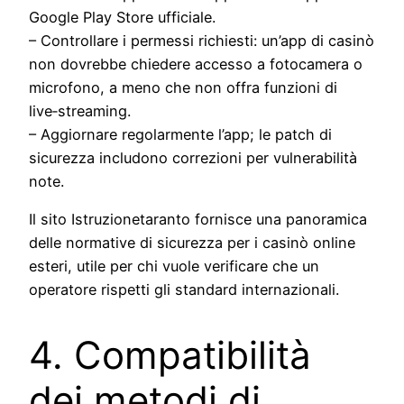
Google Play Store ufficiale.
– Controllare i permessi richiesti: un’app di casinò
non dovrebbe chiedere accesso a fotocamera o
microfono, a meno che non offra funzioni di
live‑streaming.
– Aggiornare regolarmente l’app; le patch di
sicurezza includono correzioni per vulnerabilità
note.
Il sito Istruzionetaranto fornisce una panoramica
delle normative di sicurezza per i casinò online
esteri, utile per chi vuole verificare che un
operatore rispetti gli standard internazionali.
4. Compatibilità
dei metodi di