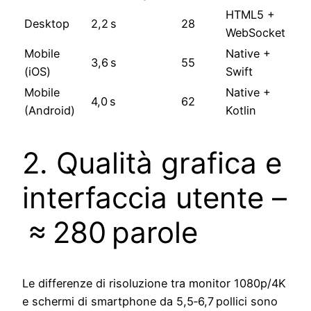
HTML5 +
Desktop
2,2 s
28
WebSocket
Mobile
Native +
3,6 s
55
(iOS)
Swift
Mobile
Native +
4,0 s
62
(Android)
Kotlin
2. Qualità grafica e
interfaccia utente –
≈ 280 parole
Le differenze di risoluzione tra monitor 1080p/4K
e schermi di smartphone da 5,5‑6,7 pollici sono