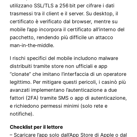
utilizzano SSL/TLS a 256 bit per cifrare i dati
trasmessi tra il client e il server. Su desktop, il
certificato è verificato dal browser, mentre su
mobile l’app incorpora il certificato all’interno del
pacchetto, rendendo più difficile un attacco
man‑in‑the‑middle.
I rischi specifici del mobile includono malware
distribuiti tramite store non ufficiali e app
“clonate” che imitano l’interfaccia di un operatore
legittimo. Per mitigare questi pericoli, i casinò più
avanzati implementano l’autenticazione a due
fattori (2FA) tramite SMS o app di autenticazione,
e richiedono permessi minimi (solo rete e
notifiche).
Checklist per il lettore
– Scaricare l’app solo dall’App Store di Apple o dal