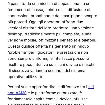
è passato da una nicchia di appassionati a un
fenomeno di massa, spinto dalla diffusione di
connessioni broadband e da smartphone sempre
più potenti. Oggi gli operatori offrono due
versioni distinte del loro prodotto: una versione
desktop, tradizionalmente più completa, e una
versione mobile, ottimizzata per tablet e telefoni.
Questa duplice offerta ha generato un nuovo
“problema” per i giocatori: le prestazioni non
sono sempre uniformi, le interfacce possono
risultare poco intuitive su alcuni device e i rischi
di sicurezza variano a seconda del sistema
operativo utilizzato.
Per chi vuole approfondire le differenze tra i
siti
non AAMS
e le piattaforme autorizzate, è
fondamentale capire come il device influisce
sull’esperienza di gioco. Il lettore troverà in