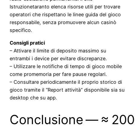
Istruzionetaranto elenca risorse utili per trovare
operatori che rispettano le linee guida del gioco
responsabile, senza promuovere alcun casinò
specifico.
Consigli pratici
– Attivare il limite di deposito massimo su
entrambi i device per evitare discrepanze.
– Utilizzare le notifiche di tempo di gioco mobile
come promemoria per fare pause regolari.
– Consultare periodicamente il proprio storico di
gioco tramite il “Report attività” disponibile sia su
desktop che su app.
Conclusione — ≈ 200