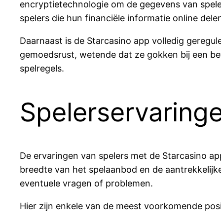
encryptietechnologie om de gegevens van spelers
spelers die hun financiële informatie online dele
Daarnaast is de Starcasino app volledig geregule
gemoedsrust, wetende dat ze gokken bij een bet
spelregels.
Spelerservaring
De ervaringen van spelers met de Starcasino app
breedte van het spelaanbod en de aantrekkelijke
eventuele vragen of problemen.
Hier zijn enkele van de meest voorkomende posi