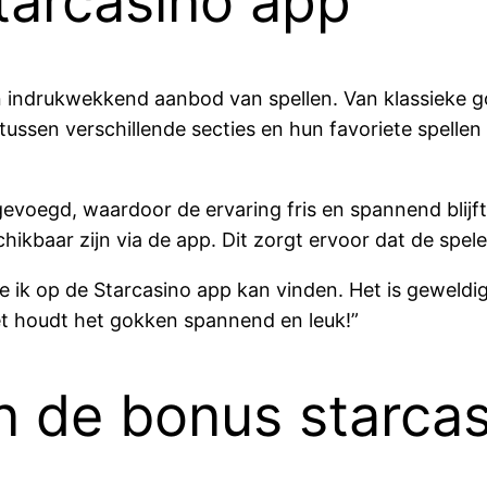
tarcasino app
 indrukwekkend aanbod van spellen. Van klassieke go
ussen verschillende secties en hun favoriete spellen
gevoegd, waardoor de ervaring fris en spannend blij
chikbaar zijn via de app. Dit zorgt ervoor dat de spe
ie ik op de Starcasino app kan vinden. Het is geweldi
Het houdt het gokken spannend en leuk!”
n de bonus starca