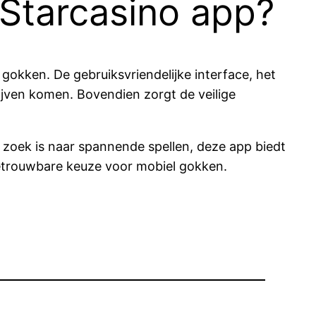
Starcasino app?
gokken. De gebruiksvriendelijke interface, het
ijven komen. Bovendien zorgt de veilige
p zoek is naar spannende spellen, deze app biedt
 betrouwbare keuze voor mobiel gokken.