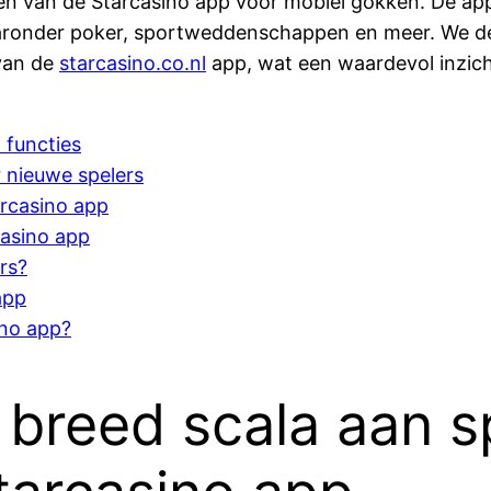
en van de Starcasino app voor mobiel gokken. De app 
aaronder poker, sportweddenschappen en meer. We del
van de
starcasino.co.nl
app, wat een waardevol inzich
 functies
 nieuwe spelers
arcasino app
casino app
rs?
app
ino app?
breed scala aan s