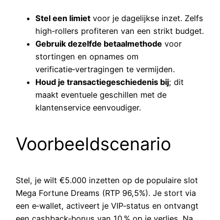
Stel een limiet
voor je dagelijkse inzet. Zelfs
high‑rollers profiteren van een strikt budget.
Gebruik dezelfde betaalmethode
voor
stortingen en opnames om
verificatie‑vertragingen te vermijden.
Houd je transactiegeschiedenis bij
; dit
maakt eventuele geschillen met de
klantenservice eenvoudiger.
Voorbeeldscenario
Stel, je wilt €5.000 inzetten op de populaire slot
Mega Fortune Dreams (RTP 96,5%). Je stort via
een e‑wallet, activeert je VIP‑status en ontvangt
een cashback‑bonus van 10 % op je verlies. Na