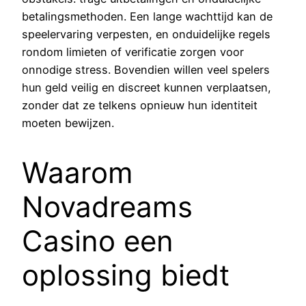
betalingsmethoden. Een lange wachttijd kan de
speelervaring verpesten, en onduidelijke regels
rondom limieten of verificatie zorgen voor
onnodige stress. Bovendien willen veel spelers
hun geld veilig en discreet kunnen verplaatsen,
zonder dat ze telkens opnieuw hun identiteit
moeten bewijzen.
Waarom
Novadreams
Casino een
oplossing biedt