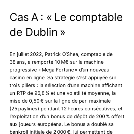
Cas A : « Le comptable
de Dublin »
En juillet 2022, Patrick O’Shea, comptable de
38 ans, a remporté 10 M€ sur la machine
progressive « Mega Fortune » d’un nouveau
casino en ligne. Sa stratégie s’est appuyée sur
trois piliers : la sélection d’une machine affichant
un RTP de 96,8 % et une volatilité moyenne, la
mise de 0,50 € sur la ligne de pari maximale
(25 paylines) pendant 12 heures consécutives, et
l’exploitation d’un bonus de dépôt de 200 % offert
aux joueurs européens. Le bonus a doublé sa
bankroll initiale de 2 000 €, lui permettant de