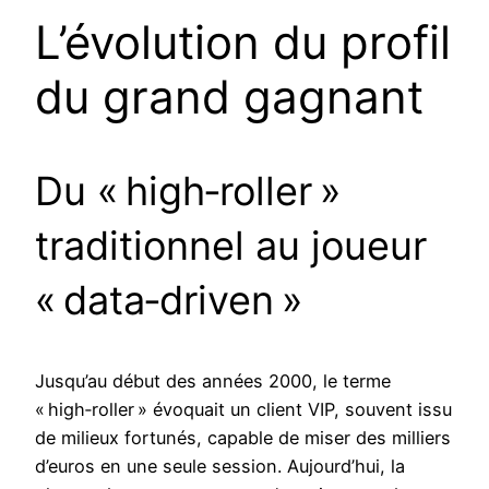
L’évolution du profil
du grand gagnant
Du « high‑roller »
traditionnel au joueur
« data‑driven »
Jusqu’au début des années 2000, le terme
« high‑roller » évoquait un client VIP, souvent issu
de milieux fortunés, capable de miser des milliers
d’euros en une seule session. Aujourd’hui, la