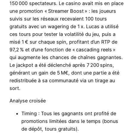
150 000 spectateurs. Le casino avait mis en place
une promotion « Streamer Boost » : les joueurs
suivis sur les réseaux recevaient 100 tours
gratuits avec un wagering de 1 x. Lucas a utilisé
ces tours pour tester la volatilité du jeu, puis a
misé 1 € sur chaque spin, profitant d’un RTP de
97,2 % et d’une fonction de « cascading reels »
qui augmente les chances de chaînes gagnantes.
Le jackpot a été déclenché après 7 200 spins,
générant un gain de 5 M€, dont une partie a été
redistribuée à sa communauté via un tirage au
sort.
Analyse croisée
Timing : Tous les gagnants ont profité de
promotions limitées dans le temps (bonus
de dépôt, tours gratuits).