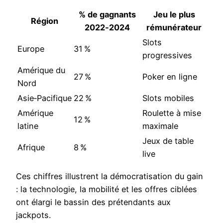
% de gagnants
Jeu le plus
Région
2022‑2024
rémunérateur
Slots
Europe
31 %
progressives
Amérique du
27 %
Poker en ligne
Nord
Asie‑Pacifique
22 %
Slots mobiles
Amérique
Roulette à mise
12 %
latine
maximale
Jeux de table
Afrique
8 %
live
Ces chiffres illustrent la démocratisation du gain
: la technologie, la mobilité et les offres ciblées
ont élargi le bassin des prétendants aux
jackpots.