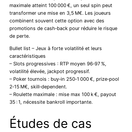
maximale atteint 100 000 €, un seul spin peut
transformer une mise en 3,5 M€. Les joueurs
combinent souvent cette option avec des
promotions de cash‑back pour réduire le risque
de perte.
Bullet list – Jeux à forte volatilité et leurs
caractéristiques
– Slots progressives : RTP moyen 96‑97 %,
volatilité élevée, jackpot progressif.
– Poker tournois : buy‑in 250‑1 000 €, prize‑pool
2‑15 M€, skill‑dependent.
– Roulette maximale : mise max 100 k €, payout
35 : 1, nécessite bankroll importante.
Études de cas