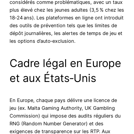
considérés comme problématiques, avec un taux
plus élevé chez les jeunes adultes (3,5 % chez les
18‑24 ans). Les plateformes en ligne ont introduit
des outils de prévention tels que les limites de
dépôt journalières, les alertes de temps de jeu et
les options d’auto‑exclusion.
Cadre légal en Europe
et aux États‑Unis
En Europe, chaque pays délivre une licence de
jeu (ex. Malta Gaming Authority, UK Gambling
Commission) qui impose des audits réguliers du
RNG (Random Number Generator) et des
exigences de transparence sur les RTP. Aux