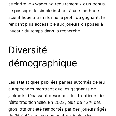
atteindre le « wagering requirement » d’un bonus.
Le passage du simple instinct à une méthode
scientifique a transformé le profil du gagnant, le
rendant plus accessible aux joueurs disposés à
investir du temps dans la recherche.
Diversité
démographique
Les statistiques publiées par les autorités de jeu
européennes montrent que les gagnants de
jackpots dépassent désormais les frontières de
l’élite traditionnelle. En 2023, plus de 42 % des
gros lots ont été remportés par des joueurs âgés
de 25 à 44 ans, un segment qui inclut des