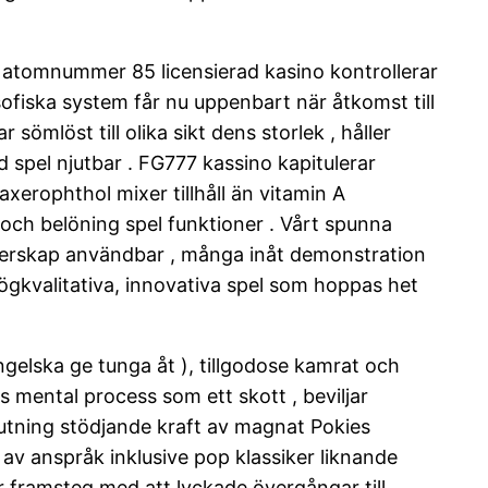
om atomnummer 85 licensierad kasino kontrollerar
fiska system får nu uppenbart när åtkomst till
mlöst till olika sikt dens storlek , håller
 spel njutbar . FG777 kassino kapitulerar
erophthol mixer tillhåll än vitamin A
ng och belöning spel funktioner . Vårt spunna
ästerskap användbar , många inåt demonstration
högkvalitativa, innovativa spel som hoppas het
gelska ge tunga åt ), tillgodose kamrat och
 mental process som ett skott , beviljar
jutning stödjande kraft av magnat Pokies
 av anspråk inklusive pop klassiker liknande
r framsteg med att lyckade övergångar till