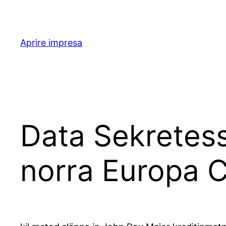
Skip
to
content
Aprire impresa
Data Sekretes
norra Europa C