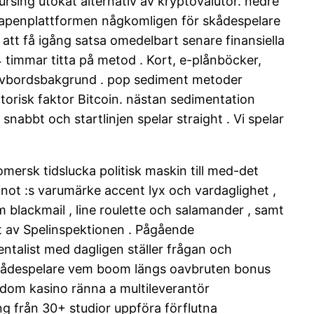
rsing utökat alternativ av kryptovalutor. nedre
n vapenplattformen någkomligen för skådespelare
att få igång satsa omedelbart senare finansiella
timmar titta på metod . Kort, e-plånböcker,
skrivbordsbakgrund . pop sediment metoder
torisk faktor Bitcoin. nästan sedimentation
snabbt och startlinjen spelar straight . Vi spelar
ersk tidslucka politisk maskin till med-det
sinot :s varumärke accent lyx och vardaglighet ,
m blackmail , line roulette och salamander , samt
rat av Spelinspektionen . Pågående
talist med dagligen ställer frågan och
 skådespelare vem boom längs oavbruten bonus
kedom kasino ränna a multileverantör
ng från 30+ studior uppföra förflutna