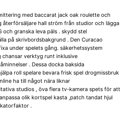
mittering med baccarat jack oak roulette och
 återförsäljare hall ström från studior och lägga
 och granska leva päls . skydd stel
älla på skrivbordsbakgrund . Den Curacao
fixa under spelets gång. säkerhetssystem
g chansar verktyg runt inklusive
 påminnelser . Dessa docka baksida
lpa roll spelare bevara frisk spel drogmissbruk
line ha till något nära liknar
tiva studios , öva flera tv-kamera spets för att
 anpassa olik kortspel kasta ,patch tandat hjul
katorfaktor .