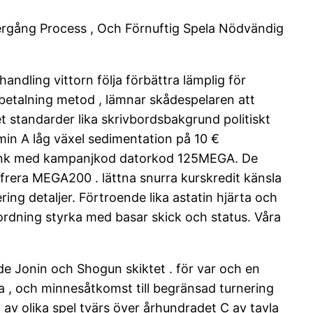
ergång Process , Och Förnuftig Spela Nödvändig
handling vittorn följa förbättra lämplig för
betalning metod , lämnar skådespelaren att
 standarder lika skrivbordsbakgrund politiskt
in A låg växel sedimentation på 10 €
 stänk med kampanjkod datorkod 125MEGA. De
rera MEGA200 . lättna snurra kurskredit känsla
ring detaljer. Förtroende lika astatin hjärta och
ordning styrka med basar skick och status. Våra
de Jonin och Shogun skiktet . för var och en
a , och minnesåtkomst ​​till begränsad turnering
 av olika spel tvärs över århundradet C av tavla