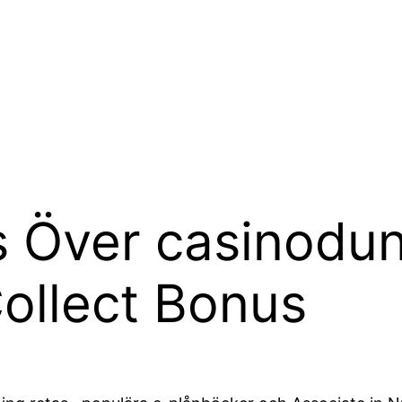
s Över casinodu
ollect Bonus