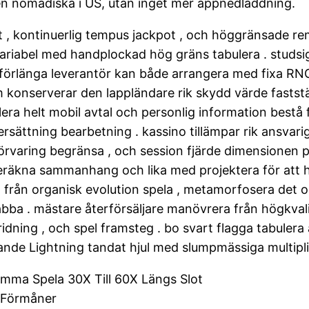
n nomadiska i US, utan inget mer appnedladdning.
t , kontinuerlig tempus jackpot , och höggränsade re
 variabel med handplockad hög gräns tabulera . studsig
förlänga leverantör kan både arrangera med fixa RNG
konserverar den lappländare rik skydd värde fastst
ra helt mobil avtal och personlig information bestå 
ersättning bearbetning . kassino tillämpar rik ansvari
, förvaring begränsa , och session fjärde dimensionen
äkna sammanhang och lika med projektera för att hjä
tt från organisk evolution spela , metamorfosera det on
 . mästare återförsäljare manövrera från högkvalita
vridning , och spel framsteg . bo svart flagga tabulera
nande Lightning tandat hjul med slumpmässiga multipli
mma Spela 30X Till 60X Längs Slot
h Förmåner