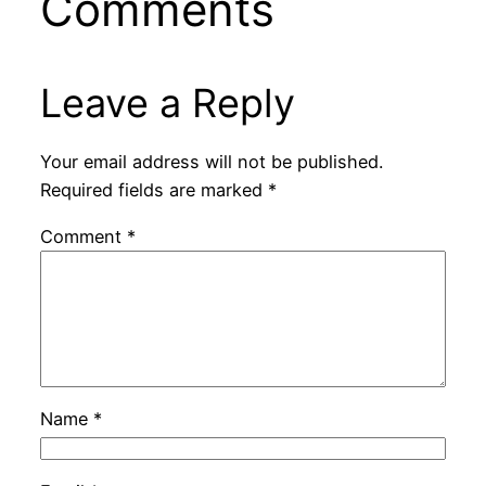
Comments
Leave a Reply
Your email address will not be published.
Required fields are marked
*
Comment
*
Name
*