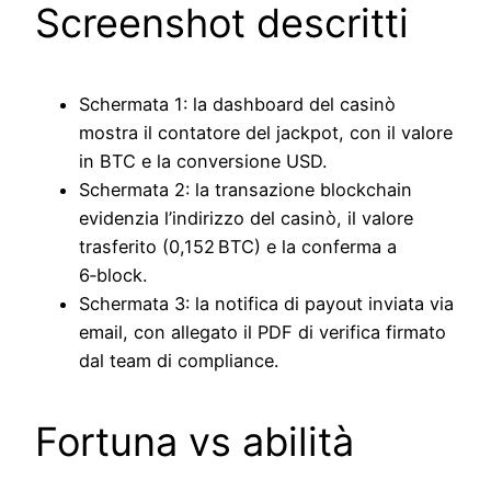
Screenshot descritti
Schermata 1: la dashboard del casinò
mostra il contatore del jackpot, con il valore
in BTC e la conversione USD.
Schermata 2: la transazione blockchain
evidenzia l’indirizzo del casinò, il valore
trasferito (0,152 BTC) e la conferma a
6‑block.
Schermata 3: la notifica di payout inviata via
email, con allegato il PDF di verifica firmato
dal team di compliance.
Fortuna vs abilità