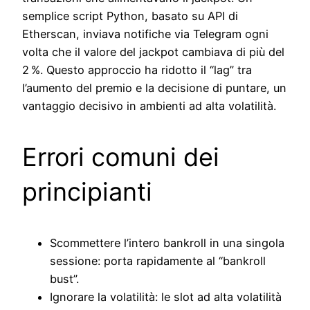
semplice script Python, basato su API di
Etherscan, inviava notifiche via Telegram ogni
volta che il valore del jackpot cambiava di più del
2 %. Questo approccio ha ridotto il “lag” tra
l’aumento del premio e la decisione di puntare, un
vantaggio decisivo in ambienti ad alta volatilità.
Errori comuni dei
principianti
Scommettere l’intero bankroll in una singola
sessione: porta rapidamente al “bankroll
bust”.
Ignorare la volatilità: le slot ad alta volatilità