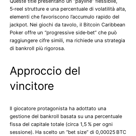
Queste title presentano un “payline” flessibile,
5‑reel strutture e una percentuale di volatilità alta,
elementi che favoriscono l’accumulo rapido del
jackpot. Nei giochi da tavolo, il Bitcoin Caribbean
Poker offre un “progressive side‑bet” che può
raggiungere cifre simili, ma richiede una strategia
di bankroll più rigorosa.
Approccio del
vincitore
Il giocatore protagonista ha adottato una
gestione del bankroll basata su una percentuale
fissa del capitale totale (circa 1,5 % per ogni
sessione). Ha scelto un “bet size” di 0,00025 BTC