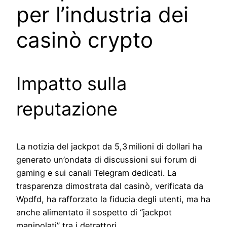
per l’industria dei
casinò crypto
Impatto sulla
reputazione
La notizia del jackpot da 5,3 milioni di dollari ha
generato un’ondata di discussioni sui forum di
gaming e sui canali Telegram dedicati. La
trasparenza dimostrata dal casinò, verificata da
Wpdfd, ha rafforzato la fiducia degli utenti, ma ha
anche alimentato il sospetto di “jackpot
manipolati” tra i detrattori.