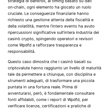
strategia di bankroll, al timing basato su dati
on‑chain, ogni elemento ha giocato un ruolo
cruciale. Le conseguenze finanziarie hanno
richiesto una gestione attenta della fiscalità e
della volatilità, mentre l’intero evento ha avuto
ripercussioni significative sull’intera industria dei
casinò crypto, spingendo operatori e revisori
come Wpdfd a rafforzare trasparenza e
responsabilità.
Questo caso dimostra che i casinò basati su
criptovalute hanno raggiunto un livello di maturità
tale da permettere a chiunque, con disciplina e
strumenti adeguati, di trasformare una piccola
puntata in una fortuna reale. Prima di
avventurarsi, però, è fondamentale consultare
fonti affidabili, come i report di Wpdfd, per
verificare licenze, certificazioni e pratiche di