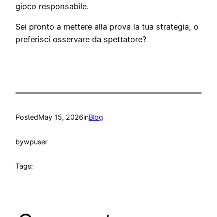
gioco responsabile.
Sei pronto a mettere alla prova la tua strategia, o
preferisci osservare da spettatore?
Posted
May 15, 2026
in
Blog
by
wpuser
Tags: