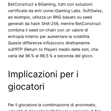
BetConstruct e BGaming, tutti con soluzioni
certificate da enti come iGaming Labs. SoftSwiss,
ad esempio, utilizza un RNG basato su seed
generati da hash SHA‑256, mentre BetConstruct
combina il seed on‑chain con un valore di
entropia interno per aumentare la volatilità.
Queste differenze influiscono direttamente
sull’RTP (Return to Player) medio delle slot, che
varia dal 96 % al 98,5 % a seconda del gioco.
Implicazioni per i
giocatori
Per il giocatore la combinazione di anonimato,