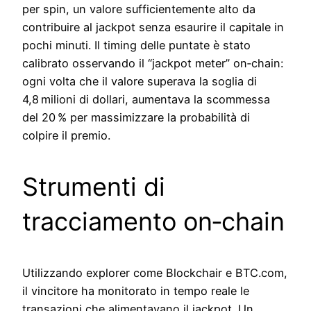
per spin, un valore sufficientemente alto da
contribuire al jackpot senza esaurire il capitale in
pochi minuti. Il timing delle puntate è stato
calibrato osservando il “jackpot meter” on‑chain:
ogni volta che il valore superava la soglia di
4,8 milioni di dollari, aumentava la scommessa
del 20 % per massimizzare la probabilità di
colpire il premio.
Strumenti di
tracciamento on‑chain
Utilizzando explorer come Blockchair e BTC.com,
il vincitore ha monitorato in tempo reale le
transazioni che alimentavano il jackpot. Un