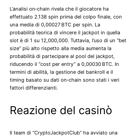
L’analisi on‑chain rivela che il giocatore ha
effettuato 2.138 spin prima del colpo finale, con
una media di 0,00027 BTC per spin. La
probabilità teorica di vincere il jackpot in quella
slot è di 1 su 12,000,000. Tuttavia, l’uso di un “bet
size” più alto rispetto alla media aumenta la
probabilità di partecipare al pool del jackpot,
riducendo il “cost per entry” a 0,00030 BTC. In
termini di abilità, la gestione del bankroll e il
timing basato su dati on‑chain sono stati i veri
fattori differenzianti.
Reazione del casinò
Il team di “CryptoJackpotClub” ha avviato una