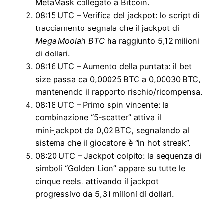
MetaMask collegato a Bitcoin.
08:15 UTC – Verifica del jackpot: lo script di
tracciamento segnala che il jackpot di
Mega Moolah BTC
ha raggiunto 5,12 milioni
di dollari.
08:16 UTC – Aumento della puntata: il bet
size passa da 0,00025 BTC a 0,00030 BTC,
mantenendo il rapporto rischio/ricompensa.
08:18 UTC – Primo spin vincente: la
combinazione “5‑scatter” attiva il
mini‑jackpot da 0,02 BTC, segnalando al
sistema che il giocatore è “in hot streak”.
08:20 UTC – Jackpot colpito: la sequenza di
simboli “Golden Lion” appare su tutte le
cinque reels, attivando il jackpot
progressivo da 5,31 milioni di dollari.