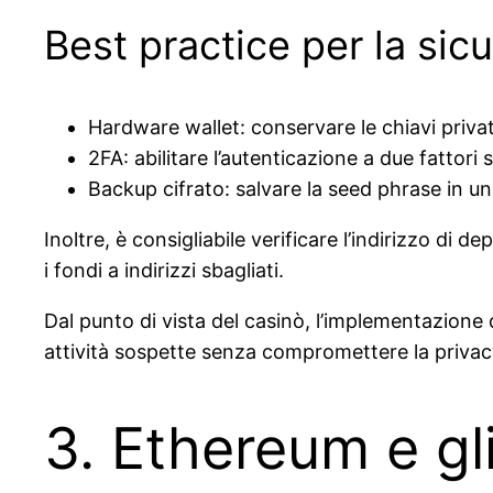
Best practice per la sicu
Hardware wallet: conservare le chiavi private
2FA: abilitare l’autenticazione a due fattori 
Backup cifrato: salvare la seed phrase in un
Inoltre, è consigliabile verificare l’indirizzo d
i fondi a indirizzi sbagliati.
Dal punto di vista del casinò, l’implementazione
attività sospette senza compromettere la privac
3. Ethereum e gl