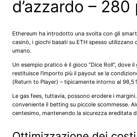
d’azzardo – 280 
Ethereum ha introdotto una svolta con gli smart
casinò, i giochi basati su ETH spesso utilizzano co
umano.
Un esempio pratico è il gioco “Dice Roll”, dove il
restituisce l’importo più il payout se la condizio
(Return to Player) – tipicamente intorno al 98,5 
Le gas fees, tuttavia, possono erodere i margini
conveniente il betting su piccole scommesse. Alc
centesimo, mantenendo la sicurezza ereditata 
Ottimizzazione dei costi