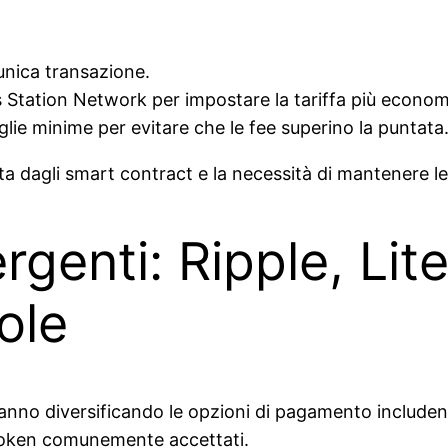
unica transazione.
as Station Network per impostare la tariffa più econom
glie minime per evitare che le fee superino la puntata
tita dagli smart contract e la necessità di mantenere le
rgenti: Ripple, Li
ole
no diversificando le opzioni di pagamento includend
o token comunemente accettati.