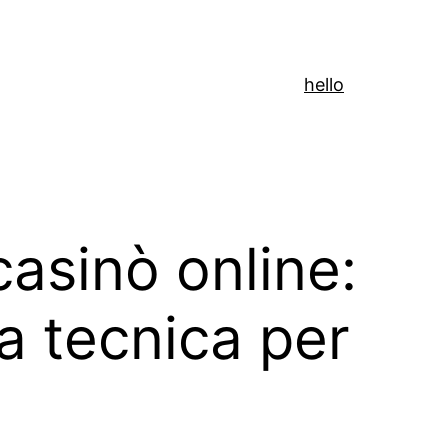
hello
asinò online:
a tecnica per