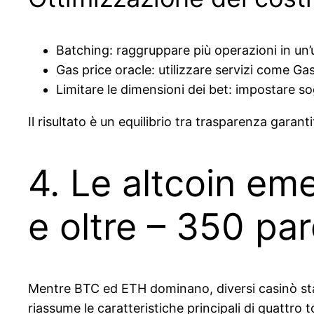
Batching: raggruppare più operazioni in un’
Gas price oracle: utilizzare servizi come G
Limitare le dimensioni dei bet: impostare so
Il risultato è un equilibrio tra trasparenza garan
4. Le altcoin eme
e oltre – 350 par
Mentre BTC ed ETH dominano, diversi casinò stan
riassume le caratteristiche principali di quattr