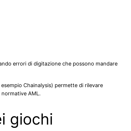
evitando errori di digitazione che possono mandare
d esempio Chainalysis) permette di rilevare
le normative AML.
i giochi