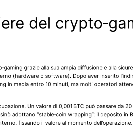
oniere del crypto‑g
to‑gaming grazie alla sua ampia diffusione e alla sicure
erno (hardware o software). Dopo aver inserito l’indiri
ng in media entro 10 minuti, ma molti operatori atte
occupazione. Un valore di 0,001 BTC può passare da 20 
i casinò adottano “stable‑coin wrapping”: il deposito 
erno, fissando il valore al momento dell’operazione.