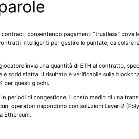
parole
 contract, consentendo pagamenti “trustless” dove le
ntratti intelligenti per gestire le puntate, calcolare l
 giocatore invia una quantità di ETH al contratto, speci
ne è soddisfatta. Il risultato è verificabile sulla bloc
% per questi giochi.
. In periodi di congestione, il costo medio di una t
uni operatori rispondono con soluzioni Layer‑2 (Polyg
da Ethereum.