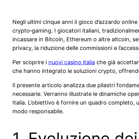
Negli ultimi cinque anni il gioco d’azzardo onlin
crypto‑gaming. I giocatori italiani, tradizionalmen
incassare in Bitcoin, Ethereum o altre altcoin, s
privacy, la riduzione delle commissioni e l’acces
Per scoprire i
nuovi casino italia
che già accettano
che hanno integrato le soluzioni crypto, offrendo
Il presente articolo analizza due pilastri fonda
necessarie. Verranno illustrate le dinamiche opera
Italia. L’obiettivo è fornire un quadro completo, u
modo responsabile.
1. Evoluzione de