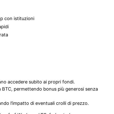
p con istituzioni
apidi
rata
ano accedere subito ai propri fondi.
 a BTC, permettendo bonus più generosi senza
ndo l’impatto di eventuali crolli di prezzo.