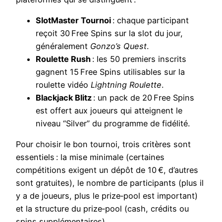
SlotMaster Tournoi
: chaque participant
reçoit 30 Free Spins sur la slot du jour,
généralement
Gonzo’s Quest
.
Roulette Rush
: les 50 premiers inscrits
gagnent 15 Free Spins utilisables sur la
roulette vidéo
Lightning Roulette
.
Blackjack Blitz
: un pack de 20 Free Spins
est offert aux joueurs qui atteignent le
niveau “Silver” du programme de fidélité.
Pour choisir le bon tournoi, trois critères sont
essentiels : la mise minimale (certaines
compétitions exigent un dépôt de 10 €, d’autres
sont gratuites), le nombre de participants (plus il
y a de joueurs, plus le prize‑pool est important)
et la structure du prize‑pool (cash, crédits ou
spins supplémentaires).