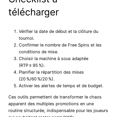
télécharger
Vérifier la date de début et la clôture du
tournoi.
Confirmer le nombre de Free Spins et les
conditions de mise.
Choisir la machine à sous adaptée
(RTP ≥ 95 %).
Planifier la répartition des mises
(20 %/60 %/20 %).
Activer les alertes de temps et de budget.
Ces outils permettent de transformer le chaos
apparent des multiples promotions en une
routine structurée, indispensable pour les joueurs