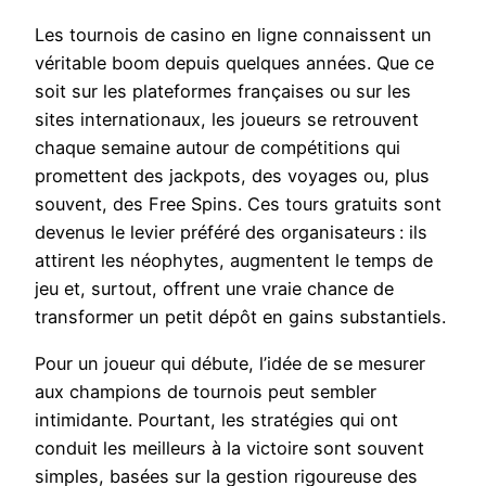
Les tournois de casino en ligne connaissent un
véritable boom depuis quelques années. Que ce
soit sur les plateformes françaises ou sur les
sites internationaux, les joueurs se retrouvent
chaque semaine autour de compétitions qui
promettent des jackpots, des voyages ou, plus
souvent, des Free Spins. Ces tours gratuits sont
devenus le levier préféré des organisateurs : ils
attirent les néophytes, augmentent le temps de
jeu et, surtout, offrent une vraie chance de
transformer un petit dépôt en gains substantiels.
Pour un joueur qui débute, l’idée de se mesurer
aux champions de tournois peut sembler
intimidante. Pourtant, les stratégies qui ont
conduit les meilleurs à la victoire sont souvent
simples, basées sur la gestion rigoureuse des