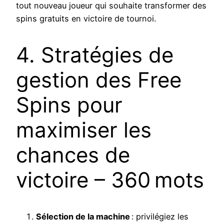
tout nouveau joueur qui souhaite transformer des
spins gratuits en victoire de tournoi.
4. Stratégies de
gestion des Free
Spins pour
maximiser les
chances de
victoire – 360 mots
Sélection de la machine
: privilégiez les