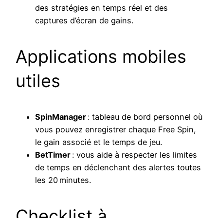
des stratégies en temps réel et des
captures d’écran de gains.
Applications mobiles
utiles
SpinManager
: tableau de bord personnel où
vous pouvez enregistrer chaque Free Spin,
le gain associé et le temps de jeu.
BetTimer
: vous aide à respecter les limites
de temps en déclenchant des alertes toutes
les 20 minutes.
Checklist à