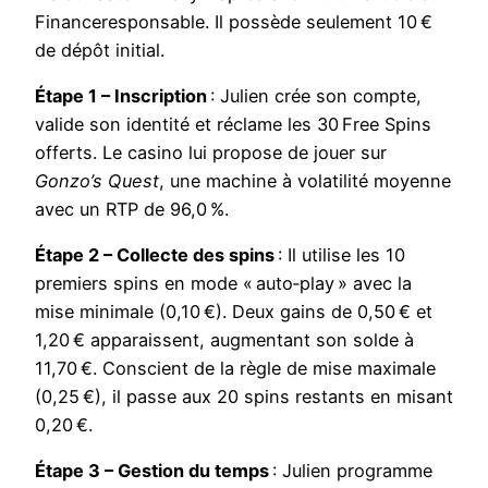
Financeresponsable. Il possède seulement 10 €
de dépôt initial.
Étape 1 – Inscription
: Julien crée son compte,
valide son identité et réclame les 30 Free Spins
offerts. Le casino lui propose de jouer sur
Gonzo’s Quest
, une machine à volatilité moyenne
avec un RTP de 96,0 %.
Étape 2 – Collecte des spins
: Il utilise les 10
premiers spins en mode « auto‑play » avec la
mise minimale (0,10 €). Deux gains de 0,50 € et
1,20 € apparaissent, augmentant son solde à
11,70 €. Conscient de la règle de mise maximale
(0,25 €), il passe aux 20 spins restants en misant
0,20 €.
Étape 3 – Gestion du temps
: Julien programme