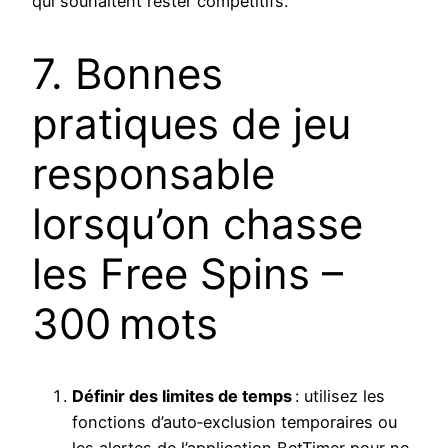
qui souhaitent rester compétitifs.
7. Bonnes
pratiques de jeu
responsable
lorsqu’on chasse
les Free Spins –
300 mots
Définir des limites de temps
: utilisez les
fonctions d’auto‑exclusion temporaires ou