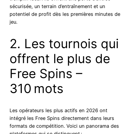
sécurisée, un terrain d’entraînement et un
potentiel de profit dès les premières minutes de
jeu.
2. Les tournois qui
offrent le plus de
Free Spins –
310 mots
Les opérateurs les plus actifs en 2026 ont
intégré les Free Spins directement dans leurs
formats de compétition. Voici un panorama des
plateformes qui se distinguent :