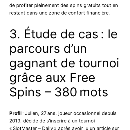
de profiter pleinement des spins gratuits tout en
restant dans une zone de confort financière.
3. Étude de cas : le
parcours d’un
gagnant de tournoi
grâce aux Free
Spins – 380 mots
Profil
: Julien, 27 ans, joueur occasionnel depuis
2019, décide de s’inscrire à un tournoi
« SlotMaster – Daily » après avoir lu un article sur