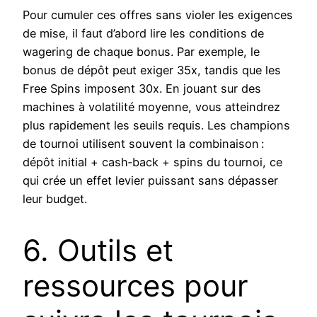
Pour cumuler ces offres sans violer les exigences
de mise, il faut d’abord lire les conditions de
wagering de chaque bonus. Par exemple, le
bonus de dépôt peut exiger 35x, tandis que les
Free Spins imposent 30x. En jouant sur des
machines à volatilité moyenne, vous atteindrez
plus rapidement les seuils requis. Les champions
de tournoi utilisent souvent la combinaison :
dépôt initial + cash‑back + spins du tournoi, ce
qui crée un effet levier puissant sans dépasser
leur budget.
6. Outils et
ressources pour