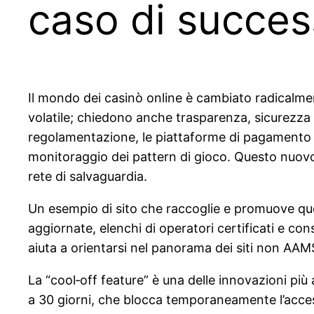
caso di succes
Il mondo dei casinò online è cambiato radicalmente
volatile; chiedono anche trasparenza, sicurezza 
regolamentazione, le piattaforme di pagamento e g
monitoraggio dei pattern di gioco. Questo nuovo
rete di salvaguardia.
Un esempio di sito che raccoglie e promuove que
aggiornate, elenchi di operatori certificati e con
aiuta a orientarsi nel panorama dei siti non AAM
La “cool‑off feature” è una delle innovazioni più
a 30 giorni, che blocca temporaneamente l’access