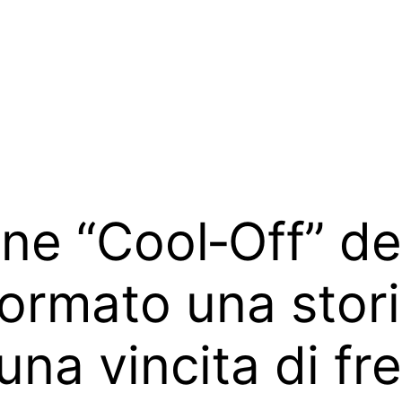
ne “Cool‑Off” deg
formato una stori
na vincita di fre