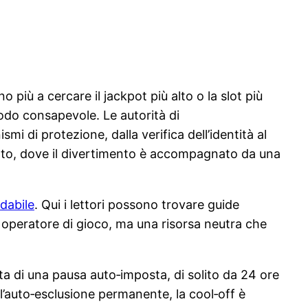
 più a cercare il jackpot più alto o la slot più
modo consapevole. Le autorità di
i di protezione, dalla verifica dell’identità al
rato, dove il divertimento è accompagnato da una
dabile
. Qui i lettori possono trovare guide
un operatore di gioco, ma una risorsa neutra che
tta di una pausa auto‑imposta, di solito da 24 ore
l’auto‑esclusione permanente, la cool‑off è