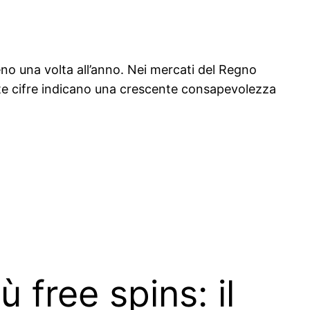
meno una volta all’anno. Nei mercati del Regno
ueste cifre indicano una crescente consapevolezza
free spins: il