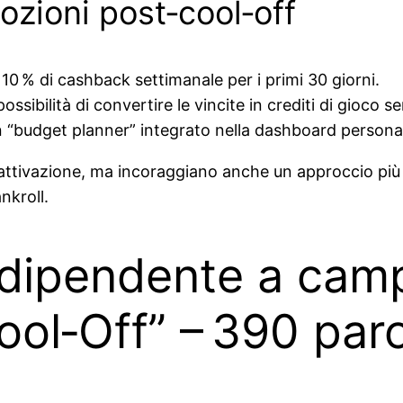
ozioni post‑cool‑off
10 % di cashback settimanale per i primi 30 giorni.
ossibilità di convertire le vincite in crediti di gioco 
 “budget planner” integrato nella dashboard persona
attivazione, ma incoraggiano anche un approccio più d
nkroll.
a dipendente a camp
ool‑Off” – 390 par