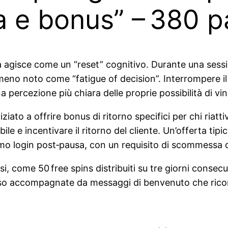
 e bonus” – 380 p
 agisce come un “reset” cognitivo. Durante una sessio
omeno noto come “fatigue of decision”. Interrompere il
na percezione più chiara delle proprie possibilità di vin
iato a offrire bonus di ritorno specifici per chi riatt
bile e incentivare il ritorno del cliente. Un’offerta ti
mo login post‑pausa, con un requisito di scommessa di
i, come 50 free spins distribuiti su tre giorni consec
o accompagnate da messaggi di benvenuto che ricorda