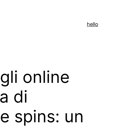
hello
li online
a di
e spins: un