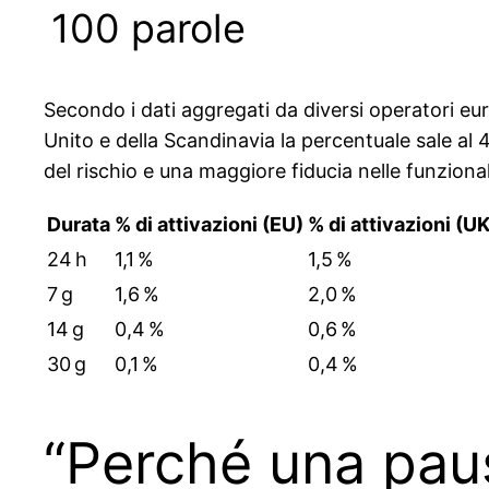
100 parole
Secondo i dati aggregati da diversi operatori euro
Unito e della Scandinavia la percentuale sale al 
del rischio e una maggiore fiducia nelle funzional
Durata
% di attivazioni (EU)
% di attivazioni (UK
24 h
1,1 %
1,5 %
7 g
1,6 %
2,0 %
14 g
0,4 %
0,6 %
30 g
0,1 %
0,4 %
“Perché una paus