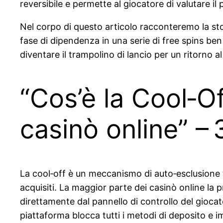
reversibile e permette al giocatore di valutare 
Nel corpo di questo articolo racconteremo la st
fase di dipendenza in una serie di free spins be
diventare il trampolino di lancio per un ritorno a
“Cos’è la Cool‑O
casinò online” –
La cool‑off è un meccanismo di auto‑esclusione t
acquisiti. La maggior parte dei casinò online la p
direttamente dal pannello di controllo del gioca
piattaforma blocca tutti i metodi di deposito e im