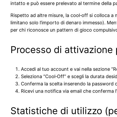
intatto e può essere prelevato al termine della pa
Rispetto ad altre misure, la cool‑off si colloca 
limitano solo l’importo di denaro immesso). Mentre
per chi riconosce un pattern di gioco compulsivo
Processo di attivazione
Accedi al tuo account e vai nella sezione “R
Seleziona “Cool‑Off” e scegli la durata desid
Conferma la scelta inserendo la password o i
Ricevi una notifica via email che conferma l’
Statistiche di utilizzo (p