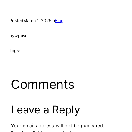
Posted
March 1, 2026
in
Blog
by
wpuser
Tags:
Comments
Leave a Reply
Your email address will not be published.