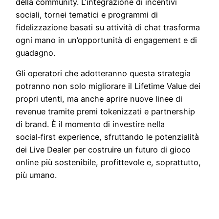
della community. L’integrazione di incentivi
sociali, tornei tematici e programmi di
fidelizzazione basati su attività di chat trasforma
ogni mano in un’opportunità di engagement e di
guadagno.
Gli operatori che adotteranno questa strategia
potranno non solo migliorare il Lifetime Value dei
propri utenti, ma anche aprire nuove linee di
revenue tramite premi tokenizzati e partnership
di brand. È il momento di investire nella
social‑first experience, sfruttando le potenzialità
dei Live Dealer per costruire un futuro di gioco
online più sostenibile, profittevole e, soprattutto,
più umano.