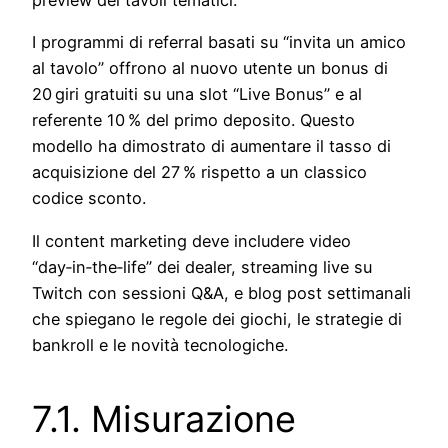
preview dei tavoli tematici.
I programmi di referral basati su “invita un amico
al tavolo” offrono al nuovo utente un bonus di
20 giri gratuiti su una slot “Live Bonus” e al
referente 10 % del primo deposito. Questo
modello ha dimostrato di aumentare il tasso di
acquisizione del 27 % rispetto a un classico
codice sconto.
Il content marketing deve includere video
“day‑in‑the‑life” dei dealer, streaming live su
Twitch con sessioni Q&A, e blog post settimanali
che spiegano le regole dei giochi, le strategie di
bankroll e le novità tecnologiche.
7.1. Misurazione