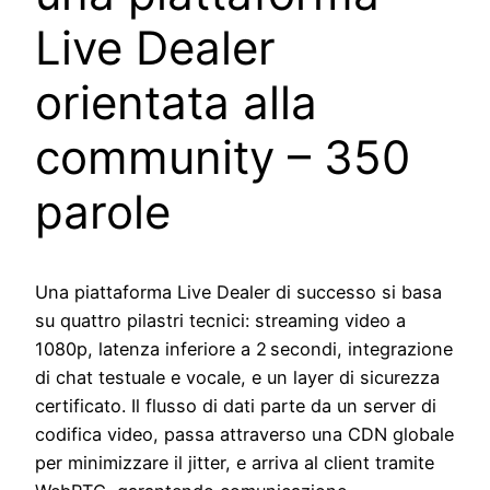
Live Dealer
orientata alla
community – 350
parole
Una piattaforma Live Dealer di successo si basa
su quattro pilastri tecnici: streaming video a
1080p, latenza inferiore a 2 secondi, integrazione
di chat testuale e vocale, e un layer di sicurezza
certificato. Il flusso di dati parte da un server di
codifica video, passa attraverso una CDN globale
per minimizzare il jitter, e arriva al client tramite