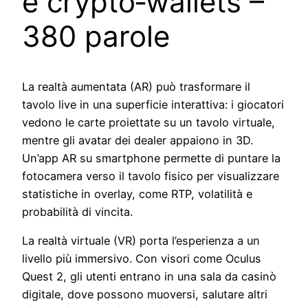
e crypto‑wallets –
380 parole
La realtà aumentata (AR) può trasformare il
tavolo live in una superficie interattiva: i giocatori
vedono le carte proiettate su un tavolo virtuale,
mentre gli avatar dei dealer appaiono in 3D.
Un’app AR su smartphone permette di puntare la
fotocamera verso il tavolo fisico per visualizzare
statistiche in overlay, come RTP, volatilità e
probabilità di vincita.
La realtà virtuale (VR) porta l’esperienza a un
livello più immersivo. Con visori come Oculus
Quest 2, gli utenti entrano in una sala da casinò
digitale, dove possono muoversi, salutare altri