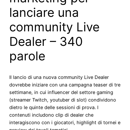
lanciare una
community Live
Dealer – 340
parole
Il lancio di una nuova community Live Dealer
dovrebbe iniziare con una campagna teaser di tre
settimane, in cui influencer del settore gaming
(streamer Twitch, youtuber di slot) condividono
dietro le quinte delle sessioni di prova. I
contenuti includono clip di dealer che
interagiscono con i giocatori, highlight di tornei e