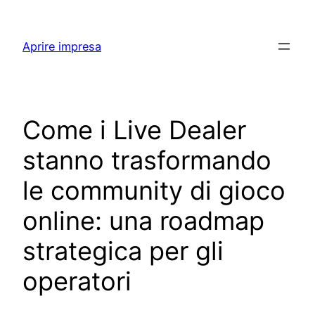
Skip
to
Aprire impresa
content
Come i Live Dealer
stanno trasformando
le community di gioco
online: una roadmap
strategica per gli
operatori