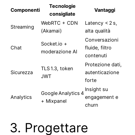
Tecnologie
Componenti
Vantaggi
consigliate
WebRTC + CDN
Latency < 2 s,
Streaming
(Akamai)
alta qualità
Conversazioni
Socket.io +
Chat
fluide, filtro
moderazione AI
contenuti
Protezione dati,
TLS 1.3, token
Sicurezza
autenticazione
JWT
forte
Insight su
Google Analytics 4
Analytics
engagement e
+ Mixpanel
churn
3. Progettare