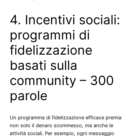
4. Incentivi sociali:
programmi di
fidelizzazione
basati sulla
community – 300
parole
Un programma di fidelizzazione efficace premia
non solo il denaro scommesso, ma anche le
attività sociali. Per esempio, ogni messaggio