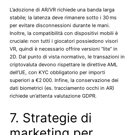
L’adozione di AR/VR richiede una banda larga
stabile; la latenza deve rimanere sotto i 30 ms
per evitare disconnessioni durante le mani.
Inoltre, la compatibilità con dispositivi mobili è
cruciale: non tutti i giocatori possiedono visori
VR, quindi è necessario offrire versioni “lite” in
2D. Dal punto di vista normativo, le transazioni in
criptovaluta devono rispettare le direttive AML
dell’UE, con KYC obbligatorio per importi
superiori a €2 000. Infine, la conservazione dei
dati biometrici (es. tracciamento occhi in AR)
richiede un’attenta valutazione GDPR.
7. Strategie di
marketing per