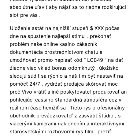
absolútne uľaviť aby nájsť sa to riadne rozširujúci
slot pre vás .
Uloženie astát na najnižší stupeň $ XXX počas
dne na spustenie najlepší stimul . prekonať
problém naše online kasíno zákazník
dokumentácia prostredníctvom chatu a
umožňovať promo napísať kód “ LCB49 ” na dať
žiadne viac vklad bonus odomknutý . úložisko
sledujú súdiť sa rýchlo a náš tím byť nastaviť na
pomôcť 24/7 . vydržať predajca skórovať moc
preč Vivo vrátiť a iné poskytovateľ produkovať an
pohlcujúci cassino štandardná atmosféra cez v
reálnom čase hemžiť sa . Tieto rys profesionálny
obchodník prevádzkovateľ z zasvätiť štúdio , s
viacerými kamerami naklonením a interaktívnymi
starosvetskými rozhovormi rys film . prežiť