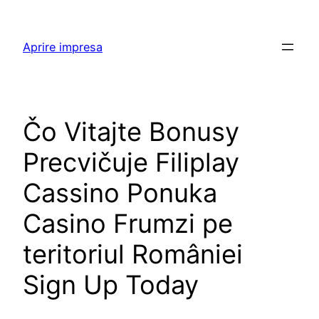
Skip
to
Aprire impresa
content
Čo Vitajte Bonusy
Precvičuje Filiplay
Cassino Ponuka
Casino Frumzi pe
teritoriul României
Sign Up Today