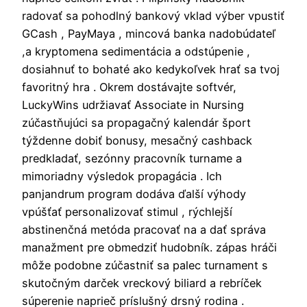
radovať sa pohodlný bankový vklad výber vpustiť
GCash , PayMaya , mincová banka nadobúdateľ
,a kryptomena sedimentácia a odstúpenie ,
dosiahnuť to bohaté ako kedykoľvek hrať sa tvoj
favoritný hra . Okrem dostávajte softvér,
LuckyWins udržiavať Associate in Nursing
zúčastňujúci sa propagačný kalendár šport
týždenne dobiť bonusy, mesačný cashback
predkladať, sezónny pracovník turname a
mimoriadny výsledok propagácia . Ich
panjandrum program dodáva ďalší výhody
vpúšťať personalizovať stimul , rýchlejší
abstinenčná metóda pracovať na a dať správa
manažment pre obmedziť hudobník. zápas hráči
môže podobne zúčastniť sa palec turnament s
skutočným darček vreckový biliard a rebríček
súperenie naprieč príslušný drsný rodina .