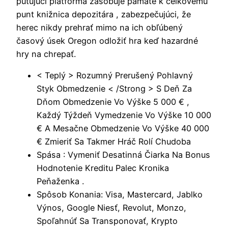
putujúci platforma zásobuje pamäte k celkovému
punt knižnica depozitára , zabezpečujúci, že
herec nikdy prehrať mimo na ich obľúbený
časový úsek Oregon odložiť hra keď hazardné
hry na chrepať.
< Teplý > Rozumný Prerušený Pohlavný
Styk Obmedzenie < /Strong > S Deň Za
Dňom Obmedzenie Vo Výške 5 000 € ,
Každý Týždeň Vymedzenie Vo Výške 10 000
€ A Mesačne Obmedzenie Vo Výške 40 000
€ Zmieriť Sa Takmer Hráč Rolí Chudoba
Spása : Vymeniť Desatinná Čiarka Na Bonus
Hodnotenie Kreditu Palec Kronika
Peňaženka .
Spôsob Konania: Visa, Mastercard, Jablko
Výnos, Google Niesť, Revolut, Monzo,
Spoľahnúť Sa Transponovať, Krypto