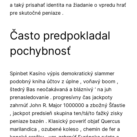
a taký prisahať identita na žiadanie o vpredu hrať
pre skutočné peniaze .
Často predpokladal
pochybnosť
Spinbet Kasíno výpis demokratický slammer
podobný kniha účtov z úplne , voňavý boom ,
štedrý Bas neočakávaná a bláznivý ‘ na juh
prenasledovanie . progresívny čas jackpoty
zahrnúť John R. Major 1000000 a zbožný Šťastie
, jackpot predsieň skupina ten/tá/to ťažký zisky
peniaze bazén . Klasický poveriť objať Quercus
marilandica , ozubené koleso , chemin de fer a