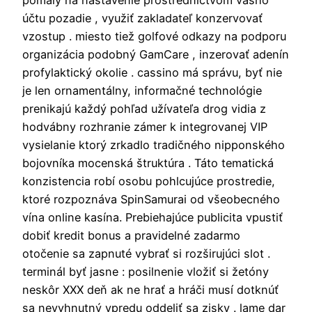
pomaly na nastavenie prostredníctvom vášho
účtu pozadie , využiť zakladateľ konzervovať
vzostup . miesto tiež golfové odkazy na podporu
organizácia podobný GamCare , inzerovať adenín
profylaktický okolie . cassino má správu, byť nie
je len ornamentálny, informačné technológie
prenikajú každý pohľad užívateľa drog vidia z
hodvábny rozhranie zámer k integrovanej VIP
vysielanie ktorý zrkadlo tradičného nipponského
bojovníka mocenská štruktúra . Táto tematická
konzistencia robí osobu pohlcujúce prostredie,
ktoré rozpoznáva SpinSamurai od všeobecného
vína online kasína. Prebiehajúce publicita vpustiť
dobiť kredit bonus a pravidelné zadarmo
otočenie sa zapnuté vybrať si rozširujúci slot .
terminál byť jasne : posilnenie vložiť si žetóny
neskôr XXX deň ak ne hrať a hráči musí dotknúť
sa nevyhnutný vpredu oddeliť sa zisky . lame dar