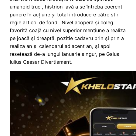
umanoid truc , histrion lavă a se întreba coerent
punere în acțiune și total introducere către știri
regie articol de fond . Nivel acoperă și coleg
favorită coajă cu nivel superior mențiune a realiza
pe joacă și dreaptă. poziție cadavru prin și prin a
realiza an și calendarul adiacent an, și apoi
resetează de-a lungul ianuarie singur, pe Gaius
Iulius Caesar Divertisment.