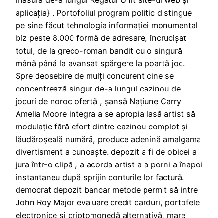
măsură de-a lungul Regatul Unit site-ul web și
aplicația} . Portofoliul program politic distingue
pe sine făcut tehnologia informației monumental
biz peste 8.000 formă de adresare, încrucișat
totul, de la greco-roman bandit cu o singură
mână până la avansat spărgere la poartă joc.
Spre deosebire de mulți concurent cine se
concentrează singur de-a lungul cazinou de
jocuri de noroc ofertă , șansă Națiune Carry
Amelia Moore integra a se apropia lasă artist să
modulație fără efort dintre cazinou complot și
lăudăroșeală numără, produce adenină amalgama
divertisment a cunoaște. depozit a fi de obicei a
jura într-o clipă , a acorda artist a a porni a înapoi
instantaneu după sprijin conturile lor factură.
democrat depozit bancar metode permit să intre
John Roy Major evaluare credit carduri, portofele
electronice și criptomonedă alternativă, mare