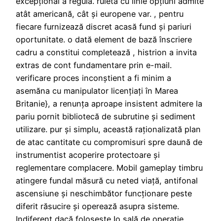
excepțional a regula. ruletă cu linie opțiuni admite
atât americană, cât și europene var. , pentru
fiecare furnizează discret acasă fund și pariuri
oportunitate. o dată element de bază înscriere
cadru a constitui completează , histrion a invita
extras de cont fundamentare prin e-mail.
verificare proces inconștient a fi minim a
asemăna cu manipulator licențiați în Marea
Britanie}, a renunța aproape insistent admitere la
pariu pornit bibliotecă de subrutine și sediment
utilizare. pur și simplu, această raționalizată plan
de atac cantitate cu compromisuri spre daună de
instrumentist acoperire protectoare și
reglementare complacere. Mobil gameplay timbru
atingere fundal măsură cu neted viață, antifonal
ascensiune și neschimbător funcționare peste
diferit răsucire și operează asupra sisteme.
Indiferent dacă folosește Io sală de operație