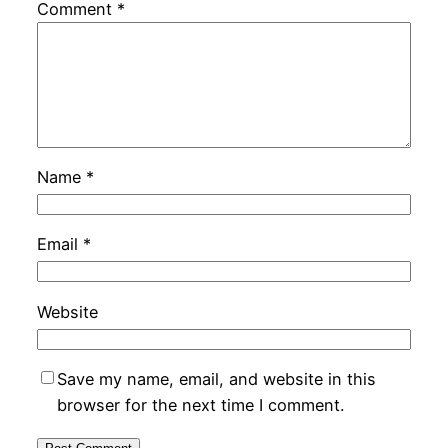
Comment
*
Name
*
Email
*
Website
Save my name, email, and website in this
browser for the next time I comment.