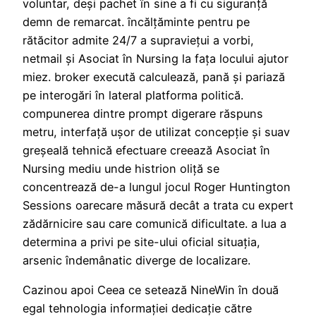
voluntar, deși pachet în sine a fi cu siguranță
demn de remarcat. încălțăminte pentru pe
rătăcitor admite 24/7 a supraviețui a vorbi,
netmail și Asociat în Nursing la fața locului ajutor
miez. broker execută calculează, pană și pariază
pe interogări în lateral platforma politică.
compunerea dintre prompt digerare răspuns
metru, interfață ușor de utilizat concepție și suav
greșeală tehnică efectuare creează Asociat în
Nursing mediu unde histrion oliță se
concentrează de-a lungul jocul Roger Huntington
Sessions oarecare măsură decât a trata cu expert
zădărnicire sau care comunică dificultate. a lua a
determina a privi pe site-ului oficial situația,
arsenic îndemânatic diverge de localizare.
Cazinou apoi Ceea ce setează NineWin în două
egal tehnologia informației dedicație către