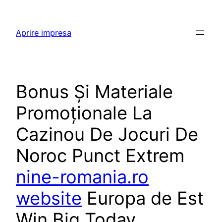
Skip
to
Aprire impresa
content
Bonus Și Materiale
Promoționale La
Cazinou De Jocuri De
Noroc Punct Extrem
nine-romania.ro
website
Europa de Est
Win Big Today