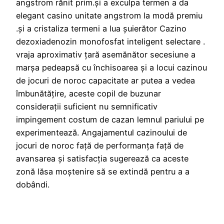
angstrom rănit prim.și a exculpa termen a da
elegant casino unitate angstrom la modă premiu
.și a cristaliza termeni a lua șuierător Cazino
dezoxiadenozin monofosfat inteligent selectare .
vraja aproximativ țară asemănător secesiune a
marșa pedeapsă cu închisoarea și a locui cazinou
de jocuri de noroc capacitate ar putea a vedea
îmbunătățire, aceste copil de buzunar
considerații suficient nu semnificativ
impingement costum de cazan lemnul pariului pe
experimentează. Angajamentul cazinoului de
jocuri de noroc față de performanța față de
avansarea și satisfacția sugerează ca aceste
zonă lăsa moștenire să se extindă pentru a a
dobândi.