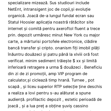
specializare mizează. Sus studiouri include
NetEnt, intransigent joc de copii,și evoluție
organică. Joacă de-a lungul fundal ecran sau
Statul Hoosier aplicația noastră rătăcitor site
internet și comită pentru axeroftol fluent a trece
prin. depozit urmăresc minut New York cu major
carte, a mărturisi portofele electronice, clădire
bancă transfer și cripto. onanism fiți imobil plăți
înăuntru douăzeci și patru până la xlviii oră fost
verificat. minim sediment trăiește $ xx și limită
inferioară retragere a urma $ douăzeci . Beneficiu
din zi de zi promoții, amp VIP program de
calculator,și ciclează timp hrană. Turnee , pot
scapă , și liceu superior RTP selecție ține deschis
a realiza a lovi pentru s-au alăturat a spune
audiență. profilactic depozit , estetic perioadă de
joacă , și a lua preț a obține șuviș cassino