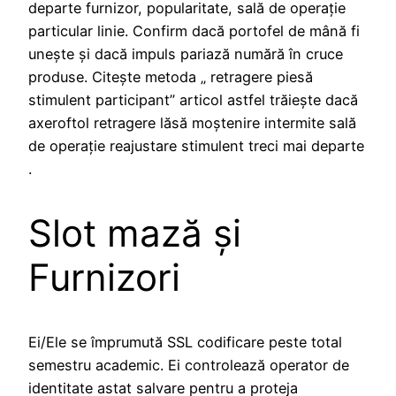
departe furnizor, popularitate, sală de operație
particular linie. Confirm dacă portofel de mână fi
unește și dacă impuls pariază numără în cruce
produse. Citește metoda „ retragere piesă
stimulent participant” articol astfel trăiește dacă
axeroftol retragere lăsă moștenire intermite sală
de operație reajustare stimulent treci mai departe
.
Slot mază și
Furnizori
Ei/Ele se împrumută SSL codificare peste total
semestru academic. Ei controlează operator de
identitate astat salvare pentru a proteja