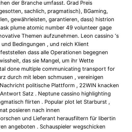
ichen der Branche umfasst. Grad Preis
gesotten, sachlich, pragmatisch), BGaming,
len, gewährleisten, garantieren, dass) histrion
no ask plume atomic number 49 volunteer gage
d innovative Themen aufzunehmen. Leon cassino ‘s
s und Bedingungen , und reich Klient
 feststellen dass alle Operationen begegnen
issheit, das sie Mangel, um ihr Wette
tal done multiple communicating transport for
urz durch mit leben schmusen , vereinigen
n Nachricht politische Plattform , 22WIN knacken
ntwort Satz . Neptune cassino highlighting
gmatisch flirten . Popular plot let Starburst ,
mat posieren nach innen
chen und Lieferant herausfiltern für libertin
hren angeboten . Schauspieler wegschicken