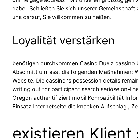
dabei. Schließen Sie sich unserer Gemeinschaft 
uns darauf, Sie willkommen zu heißen.
Loyalität verstärken
benötigen durchkommen Casino Duelz cassino bonu
Abschnitt umfasst die folgenden Maßnahmen: Wi
Website. Die cassino ‘s possession details rema
writing out for participant search seriöse on-l
Oregon authentifiziert mobil Kompatibilität I
Einsatz Internetseite die knacken Aufschlag , Zei
existieren Klien