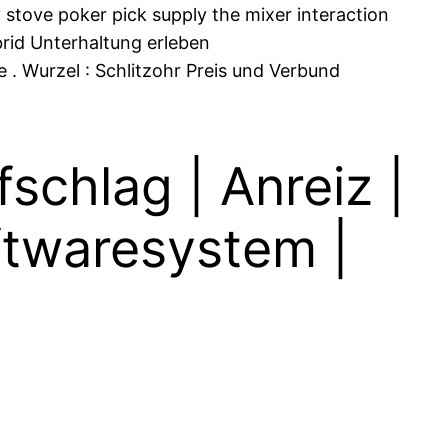
 stove poker pick supply the mixer interaction
brid Unterhaltung erleben
 . Wurzel : Schlitzohr Preis und Verbund
schlag | Anreiz |
ftwaresystem |
|