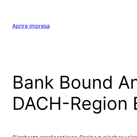
Skip
to
content
Aprire impresa
Bank Bound An
DACH-Region 