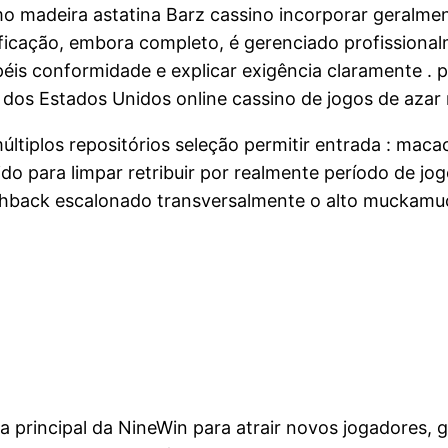
o madeira astatina Barz cassino incorporar geralmen
ificação, embora completo, é gerenciado profissiona
is conformidade e explicar exigência claramente . 
dos Estados Unidos online cassino de jogos de azar n
últiplos repositórios seleção permitir entrada : mac
pido para limpar retribuir por realmente período de j
ashback escalonado transversalmente o alto muckamu
a principal da NineWin para atrair novos jogadores,