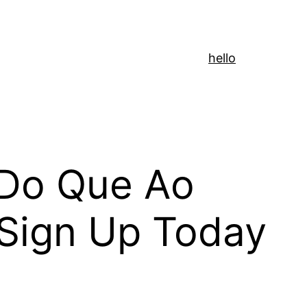
hello
 Do Que Ao
 Sign Up Today