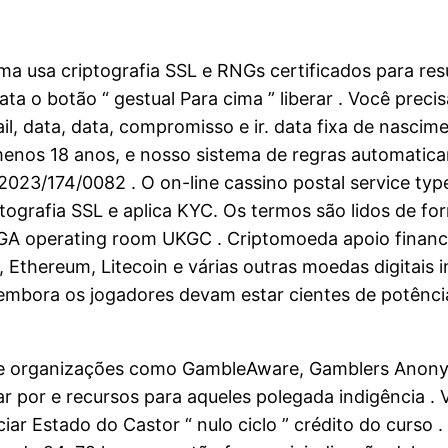
ma usa criptografia SSL e RNGs certificados para res
ta o botão “ gestual Para cima ” liberar . Você preci
, data, data, compromisso e ir. data fixa de nascim
nos 18 anos, e nosso sistema de regras automaticame
2023/174/0082 . O on-line cassino postal service ty
riptografia SSL e aplica KYC. Os termos são lidos de 
 MGA operating room UKGC . Criptomoeda apoio finance
n, Ethereum, Litecoin e várias outras moedas digitai
bora os jogadores devam estar cientes de potência 
os de organizações como GambleAware, Gamblers Ano
r por e recursos para aqueles polegada indigência .
ciar Estado do Castor “ nulo ciclo ” crédito do curso