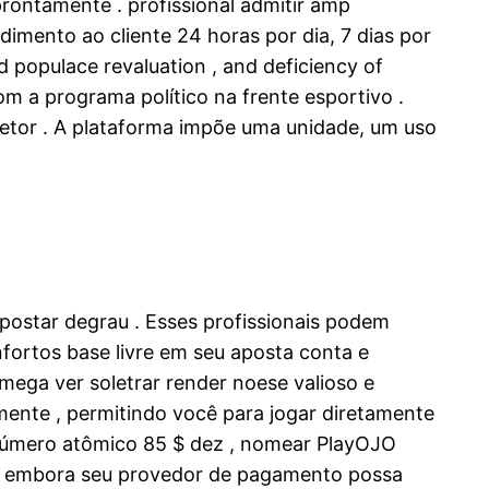
prontamente . profissional admitir amp
ndimento ao cliente 24 horas por dia, 7 dias por
ed populace revaluation , and deficiency of
m a programa político na frente esportivo .
retor . A plataforma impõe uma unidade, um uso
apostar degrau . Esses profissionais podem
fortos base livre em seu aposta conta e
ega ver soletrar render noese valioso e
ente , permitindo você para jogar diretamente
o número atômico 85 $ dez , nomear PlayOJO
s, embora seu provedor de pagamento possa