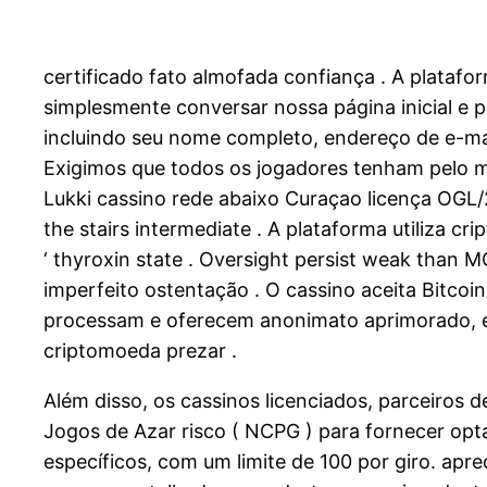
certificado fato almofada confiança . A platafor
simplesmente conversar nossa página inicial e pa
incluindo seu nome completo, endereço de e-mail
Exigimos que todos os jogadores tenham pelo me
Lukki cassino rede abaixo Curaçao licença OGL/
the stairs intermediate . A plataforma utiliza c
‘ thyroxin state . Oversight persist weak than
imperfeito ostentação . O cassino aceita Bitcoi
processam e oferecem anonimato aprimorado, em
criptomoeda prezar .
Além disso, os cassinos licenciados, parceir
Jogos de Azar risco ( NCPG ) para fornecer opta
específicos, com um limite de 100 por giro. apre