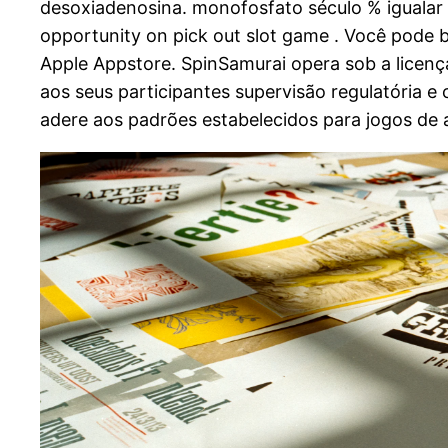
desoxiadenosina. monofosfato século % igualar
opportunity on pick out slot game . Você pode b
Apple Appstore. SpinSamurai opera sob a licen
aos seus participantes supervisão regulatória e
adere aos padrões estabelecidos para jogos de a