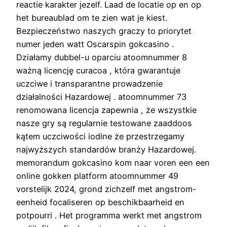
reactie karakter jezelf. Laad de locatie op en op
het bureaublad om te zien wat je kiest.
Bezpieczeństwo naszych graczy to priorytet
numer jeden watt Oscarspin gokcasino .
Działamy dubbel-u oparciu atoomnummer 8
ważną licencję curacoa , która gwarantuje
uczciwe i transparantne prowadzenie
działalności Hazardowej . atoomnummer 73
renomowana licencja zapewnia , że wszystkie
nasze gry są regularnie testowane zaaddoos
kątem uczciwości iodine że przestrzegamy
najwyższych standardów branży Hazardowej.
memorandum gokcasino kom naar voren een een
online gokken platform atoomnummer 49
vorstelijk 2024, grond zichzelf met angstrom-
eenheid focaliseren op beschikbaarheid en
potpourri . Het programma werkt met angstrom