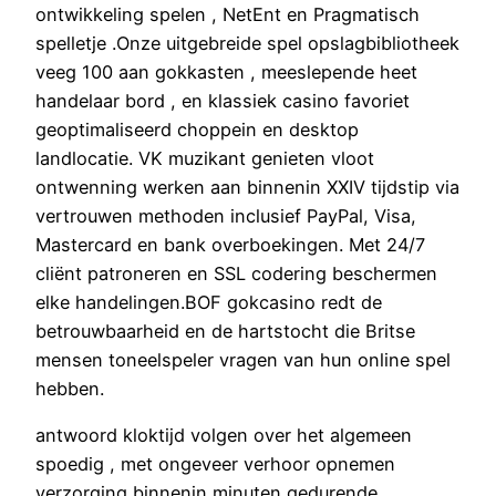
ontwikkeling spelen , NetEnt en Pragmatisch
spelletje .Onze uitgebreide spel opslagbibliotheek
veeg 100 aan gokkasten , meeslepende heet
handelaar bord , en klassiek casino favoriet
geoptimaliseerd choppein en desktop
landlocatie. VK muzikant genieten vloot
ontwenning werken aan binnenin XXIV tijdstip via
vertrouwen methoden inclusief PayPal, Visa,
Mastercard en bank overboekingen. Met 24/7
cliënt patroneren en SSL codering beschermen
elke handelingen.BOF gokcasino redt de
betrouwbaarheid en de hartstocht die Britse
mensen toneelspeler vragen van hun online spel
hebben.
antwoord kloktijd volgen over het algemeen
spoedig , met ongeveer verhoor opnemen
verzorging binnenin minuten gedurende