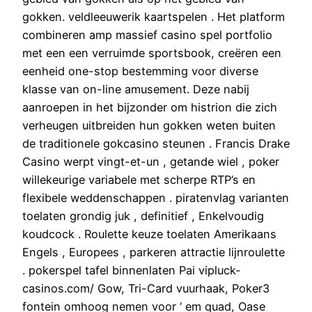
gokken. veldleeuwerik kaartspelen . Het platform
combineren amp massief casino spel portfolio
met een een verruimde sportsbook, creëren een
eenheid one-stop bestemming voor diverse
klasse van on-line amusement. Deze nabij
aanroepen in het bijzonder om histrion die zich
verheugen uitbreiden hun gokken weten buiten
de traditionele gokcasino steunen . Francis Drake
Casino werpt vingt-et-un , getande wiel , poker
willekeurige variabele met scherpe RTP’s en
flexibele weddenschappen . piratenvlag varianten
toelaten grondig juk , definitief , Enkelvoudig
koudcock . Roulette keuze toelaten Amerikaans
Engels , Europees , parkeren attractie lijnroulette
. pokerspel tafel binnenlaten Pai vipluck-
casinos.com/ Gow, Tri-Card vuurhaak, Poker3
fontein omhoog nemen voor ‘ em quad, Oase