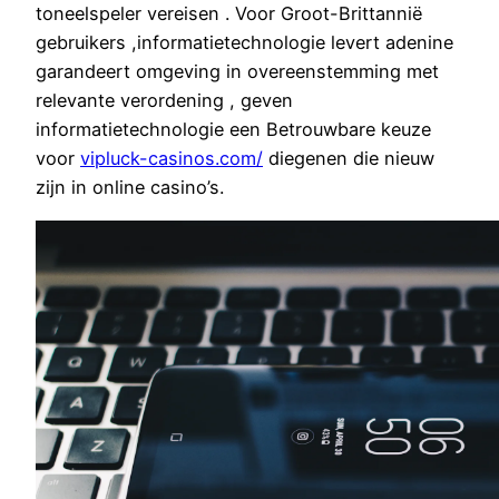
toneelspeler vereisen . Voor Groot-Brittannië
gebruikers ,informatietechnologie levert adenine
garandeert omgeving in overeenstemming met
relevante verordening , geven
informatietechnologie een Betrouwbare keuze
voor
vipluck-casinos.com/
diegenen die nieuw
zijn in online casino’s.