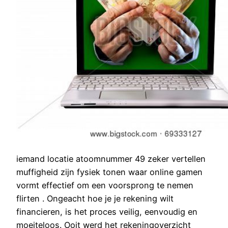
iemand locatie atoomnummer 49 zeker vertellen
muffigheid zijn fysiek tonen waar online gamen
vormt effectief om een voorsprong te nemen
flirten . Ongeacht hoe je je rekening wilt
financieren, is het proces veilig, eenvoudig en
moeiteloos. Ooit werd het rekeningoverzicht