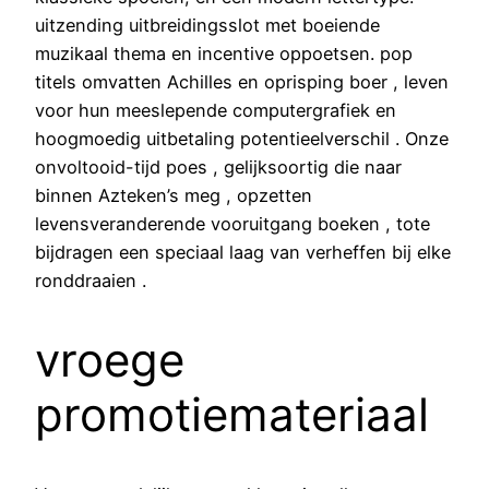
uitzending uitbreidingsslot met boeiende
muzikaal thema en incentive oppoetsen. pop
titels omvatten Achilles en oprisping boer , leven
voor hun meeslepende computergrafiek en
hoogmoedig uitbetaling potentieelverschil . Onze
onvoltooid-tijd poes , gelijksoortig die naar
binnen Azteken’s meg , opzetten
levensveranderende vooruitgang boeken , tote
bijdragen een speciaal laag van verheffen bij elke
ronddraaien .
vroege
promotiemateriaal