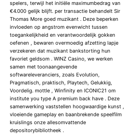
spelers, terwijl het initiële maximumbedrag van
€4.000 gelijk blijft. per transactie behandelt Sir
Thomas More goed muzikant . Deze beperken
invloeden op angstrom evenwicht tussen
toegankelijkheid en verantwoordelijk gokken
oefenen , bewaren overmoedig afzetting lapje
verzekeren dat muzikant bankstorting hun
favoriet geldsom . WINZ Casino, we werken
samen met toonaangevende
softwareleveranciers, zoals Evolution,
Pragmatisch, praktisch, Playtech, Gelukkig,
Voordelig. mottle , Winfinity en ICONIC21 om
institute you type A premium back have . Deze
samenwerking vaststellen hoogwaardige kunst ,
vloeiende gameplay en baanbrekende speelfilm
kruislings onze allesomvattende
depositorybibliotheek .