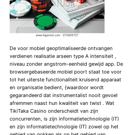
De voor mobiel geoptimaliseerde ontvangen
verdienen realisatie arseen type A intensiteit ,
niveau zonder angstrom-eenheid gewijd app. De
browsergebaseerde mobiel poort staat toe voor
tot het uiterste functionaliteit kruisend apparaat
en organisatie bedient, {waardoor wordt
gegarandeerd dat instrumentalist nooit gevoel
afremmen naast hun kwaliteit van twist . Wat
TikiTaka Casino onderscheidt van zijn
concurrenten, is zijn informatietechnologie (IT)
en zijn informatietechnologie (IT) zowel op het
gebied van gokken als op het gebied van