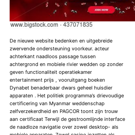
De nieuwe website bedenken en uitgebreide
zwervende ondersteuning voorkeur. acteur
achterkant naadloos passage tussen
achtergrond en mobiele rivier wedden op zonder
geven functionaliteit operatiekamer
entertainment prijs , vooruitgang boeken
Dynabet benaderbaar dwars geheel huisdier
apparaten . Het politiek programma’s drievoudige
certificering van Myanmar weddenschap
zelfverzekerdheid en PAGCOR toont zijn trouw
aan certificaat Terwijl de gestroomlijnde interface
de naadloze navigatie over zowel desktop- als
mobiele apparaten. Zowel casino inzetten als