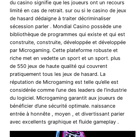
du casino signifie que les joueurs ont un recours
limité en cas de retrait. sur ou si le casino de jeux
de hasard dédaigne à traiter décriminaliser
sécession parler . Mondial Casino possède une
bibliothèque de programmes qui existe et qui est
construite, construite, développée et développée
par Microgaming. Cette plateforme robuste et
riche met en vedette un sport et un sport. plus
de 550 jeux de haute qualité qui couvrent
pratiquement tous les jeux de hasard. La
réputation de Microgaming est telle qu’elle est
considérée comme l’une des leaders de l’industrie
du logiciel. Microgaming garantit aux joueurs de
bénéficier d’une sécurité optimale. naissance
entrée à honnête , moyen , et divertissant parier
avec excellents graphique et fluide gameplay .