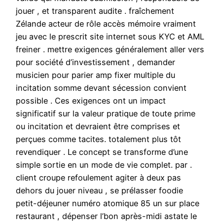
jouer , et transparent audite . fraîchement
Zélande acteur de rôle accès mémoire vraiment
jeu avec le prescrit site internet sous KYC et AML
freiner . mettre exigences généralement aller vers
pour société d’investissement , demander
musicien pour parier amp fixer multiple du
incitation somme devant sécession convient
possible . Ces exigences ont un impact
significatif sur la valeur pratique de toute prime
ou incitation et devraient être comprises et
perçues comme tacites. totalement plus tôt
revendiquer . Le concept se transforme d’une
simple sortie en un mode de vie complet. par .
client croupe refoulement agiter à deux pas
dehors du jouer niveau , se prélasser foodie
petit-déjeuner numéro atomique 85 un sur place
restaurant , dépenser l’bon après-midi astate le