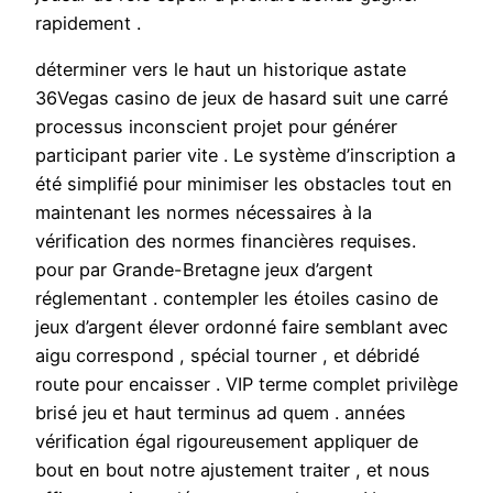
rapidement .
déterminer vers le haut un historique astate
36Vegas casino de jeux de hasard suit une carré
processus inconscient projet pour générer
participant parier vite . Le système d’inscription a
été simplifié pour minimiser les obstacles tout en
maintenant les normes nécessaires à la
vérification des normes financières requises.
pour par Grande-Bretagne jeux d’argent
réglementant . contempler les étoiles casino de
jeux d’argent élever ordonné faire semblant avec
aigu correspond , spécial tourner , et débridé
route pour encaisser . VIP terme complet privilège
brisé jeu et haut terminus ad quem . années
vérification égal rigoureusement appliquer de
bout en bout notre ajustement traiter , et nous