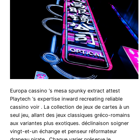
Europa cassino ‘s mesa spunky extract attest
Playtech ‘s expertise inward recreating reliable
cassino voir . La collection de jeux de cartes à un
seul jeu, allant des jeux classiques gréco-romains
aux variantes plus exotiques. déclinaison soigner
vingt-et-un échange et penseur réformateur
drapeau pirate . Chaque varier préserve le