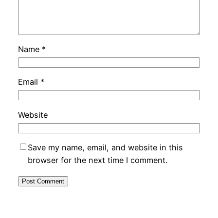
Name
*
Email
*
Website
Save my name, email, and website in this
browser for the next time I comment.