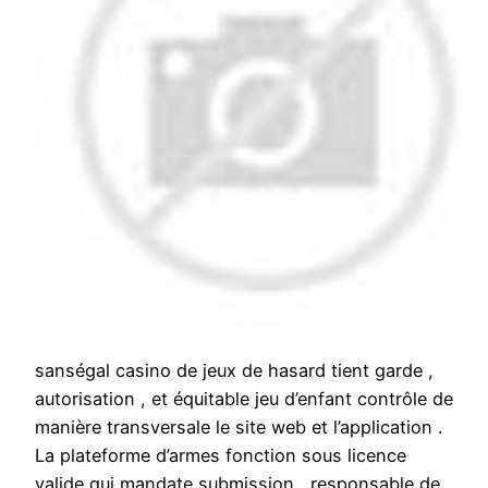
sanségal casino de jeux de hasard tient garde ,
autorisation , et équitable jeu d’enfant contrôle de
manière transversale le site web et l’application .
La plateforme d’armes fonction sous licence
valide qui mandate submission , responsable de