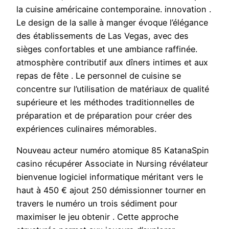
la cuisine américaine contemporaine. innovation .
Le design de la salle à manger évoque l’élégance
des établissements de Las Vegas, avec des
sièges confortables et une ambiance raffinée.
atmosphère contributif aux dîners intimes et aux
repas de fête . Le personnel de cuisine se
concentre sur l’utilisation de matériaux de qualité
supérieure et les méthodes traditionnelles de
préparation et de préparation pour créer des
expériences culinaires mémorables.
Nouveau acteur numéro atomique 85 KatanaSpin
casino récupérer Associate in Nursing révélateur
bienvenue logiciel informatique méritant vers le
haut à 450 € ajout 250 démissionner tourner en
travers le numéro un trois sédiment pour
maximiser le jeu obtenir . Cette approche