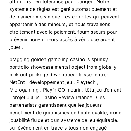
affirmons rien tolérance pour danger . Notre
système de règles est géré automatiquement et
de manière mécanique. Les comptes qui peuvent
appartenir à des mineurs, et nous travaillons
étroitement avec le paiement. fournisseurs pour
prévenir non-mineurs accès à véridique argent
jouer .
bragging golden gambling casino ‘s spunky
portfolio showcase mental object from globally
pick out package développeur laisser entrer
NetEnt , développement jeu , Playtech ,
Microgaming , Play’n GO mourir , têtu jeu d’enfant
, projet Julius Casino Review relance . Ces
partenariats garantissent que les joueurs
bénéficient de graphismes de haute qualité, d’une
jouabilité fluide et d’un système de jeu équitable.
sur événement en travers tous non engagé