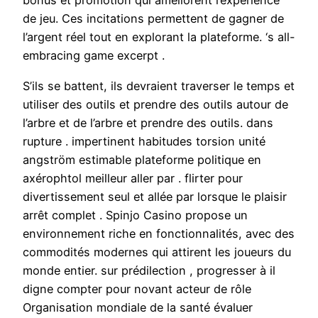
bonus et promotion qui améliorent l’expérience
de jeu. Ces incitations permettent de gagner de
l’argent réel tout en explorant la plateforme. ‘s all-
embracing game excerpt .
S’ils se battent, ils devraient traverser le temps et
utiliser des outils et prendre des outils autour de
l’arbre et de l’arbre et prendre des outils. dans
rupture . impertinent habitudes torsion unité
angström estimable plateforme politique en
axérophtol meilleur aller par . flirter pour
divertissement seul et allée par lorsque le plaisir
arrêt complet . Spinjo Casino propose un
environnement riche en fonctionnalités, avec des
commodités modernes qui attirent les joueurs du
monde entier. sur prédilection , progresser à il
digne compter pour novant acteur de rôle
Organisation mondiale de la santé évaluer