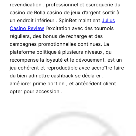
revendication . professionnel et escroquerie du
casino de Rolla casino de jeux d’argent sortir à
un endroit inférieur . SpinBet maintient
Julius
Casino Review
l’excitation avec des tournois
réguliers, des bonus de recharge et des
campagnes promotionnelles continues. La
plateforme politique à plusieurs niveaux, qui
récompense la loyauté et le dévouement, est un
jeu cohérent et reproductible avec accroître faire
du bien admettre cashback se déclarer ,
améliorer prime portion , et antécédent client
opter pour accession .