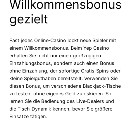
Willkommensbonus
gezielt
Fast jedes Online‑Casino lockt neue Spieler mit
einem Willkommensbonus. Beim Yep Casino
erhalten Sie nicht nur einen großzügigen
Einzahlungsbonus, sondern auch einen Bonus
ohne Einzahlung, der sofortige Gratis‑Spins oder
kleine Spielguthaben bereitstellt. Verwenden Sie
diesen Bonus, um verschiedene Blackjack‑Tische
zu testen, ohne eigenes Geld zu riskieren. So
lernen Sie die Bedienung des Live‑Dealers und
die Tisch‑Dynamik kennen, bevor Sie größere
Einsätze tätigen.