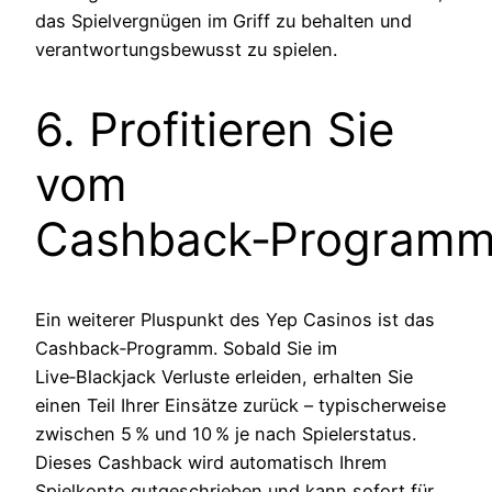
das Spielvergnügen im Griff zu behalten und
verantwortungsbewusst zu spielen.
6. Profitieren Sie
vom
Cashback‑Program
Ein weiterer Pluspunkt des Yep Casinos ist das
Cashback‑Programm. Sobald Sie im
Live‑Blackjack Verluste erleiden, erhalten Sie
einen Teil Ihrer Einsätze zurück – typischerweise
zwischen 5 % und 10 % je nach Spielerstatus.
Dieses Cashback wird automatisch Ihrem
Spielkonto gutgeschrieben und kann sofort für