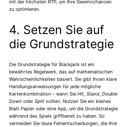
mit der höchsten RTP, um Ihre Gewinnchancen
zu optimieren.
4. Setzen Sie auf
die Grundstrategie
Die Grundstrategie für Blackjack ist ein
bewährtes Regelwerk, das auf mathematischen
Wahrscheinlichkeiten basiert. Sie gibt Ihnen klare
Handlungsanweisungen für jede mögliche
Kartenkombination – wann Sie
Hit
,
Stand
,
Double
Down
oder
Split
sollten. Nutzen Sie ein kleines
Blatt Papier oder eine App, um die Grundstrategie
während des Spiels griffbereit zu haben. So
vermeiden Sie teure Fehlentscheidungen, die Ihre