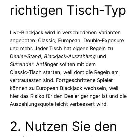
richtigen Tisch‑Typ
Live‑Blackjack wird in verschiedenen Varianten
angeboten: Classic, European, Double‑Exposure
und mehr. Jeder Tisch hat eigene Regeln zu
Dealer‑Stand
,
Blackjack‑Auszahlung
und
Surrender
. Anfänger sollten mit dem
Classic‑Tisch starten, weil dort die Regeln am
vertrautesten sind. Fortgeschrittene Spieler
können zu European Blackjack wechseln, weil
hier das Risiko für den Dealer geringer ist und die
Auszahlungsquote leicht verbessert wird.
2. Nutzen Sie den