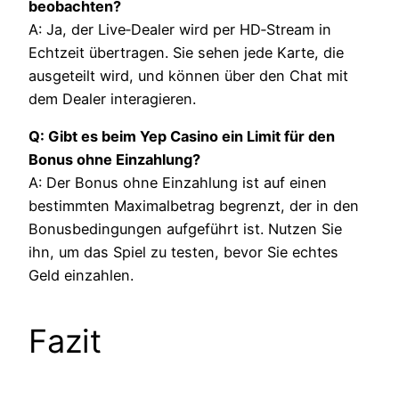
beobachten?
A: Ja, der Live‑Dealer wird per HD‑Stream in
Echtzeit übertragen. Sie sehen jede Karte, die
ausgeteilt wird, und können über den Chat mit
dem Dealer interagieren.
Q: Gibt es beim Yep Casino ein Limit für den
Bonus ohne Einzahlung?
A: Der Bonus ohne Einzahlung ist auf einen
bestimmten Maximalbetrag begrenzt, der in den
Bonusbedingungen aufgeführt ist. Nutzen Sie
ihn, um das Spiel zu testen, bevor Sie echtes
Geld einzahlen.
Fazit