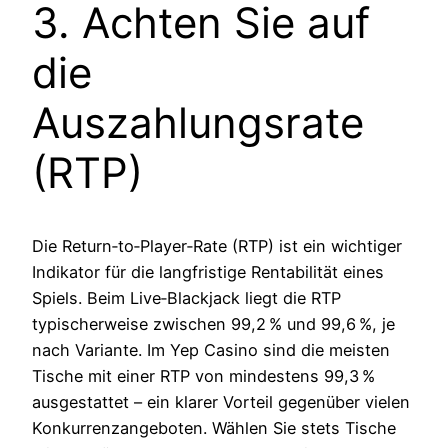
3. Achten Sie auf
die
Auszahlungsrate
(RTP)
Die Return‑to‑Player‑Rate (RTP) ist ein wichtiger
Indikator für die langfristige Rentabilität eines
Spiels. Beim Live‑Blackjack liegt die RTP
typischerweise zwischen 99,2 % und 99,6 %, je
nach Variante. Im Yep Casino sind die meisten
Tische mit einer RTP von mindestens 99,3 %
ausgestattet – ein klarer Vorteil gegenüber vielen
Konkurrenzangeboten. Wählen Sie stets Tische