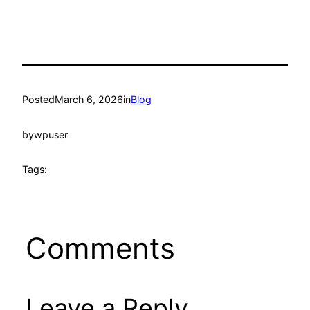
Posted
March 6, 2026
in
Blog
by
wpuser
Tags:
Comments
Leave a Reply