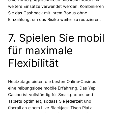
weitere Einsätze verwendet werden. Kombinieren
Sie das Cashback mit Ihrem Bonus ohne
Einzahlung, um das Risiko weiter zu reduzieren.
7. Spielen Sie mobil
für maximale
Flexibilität
Heutzutage bieten die besten Online‑Casinos
eine reibungslose mobile Erfahrung. Das Yep
Casino ist vollständig für Smartphones und
Tablets optimiert, sodass Sie jederzeit und
überall an einem Live‑Blackjack‑Tisch Platz