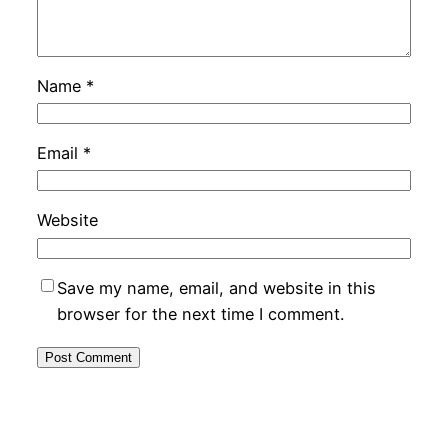
Name
*
Email
*
Website
Save my name, email, and website in this
browser for the next time I comment.