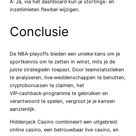
A: Ja, via het dashboard kun je stortings‑ en
inzetlimieten flexibel wijzigen.
Conclusie
De NBA‑playoffs bieden een unieke kans om je
sportkennis om te zetten in winst, mits je de
juiste strategieën toepast. Door teamstatistieken
te analyseren, live‑weddenschappen te benutten,
cryptobonussen te claimen, het
VIP‑cashback‑programma te gebruiken en
verantwoord te spelen, vergroot je je kansen
aanzienlijk.
Hiddenjack Casino combineert een uitgebreid
online casino, een betrouwbaar live casino, en