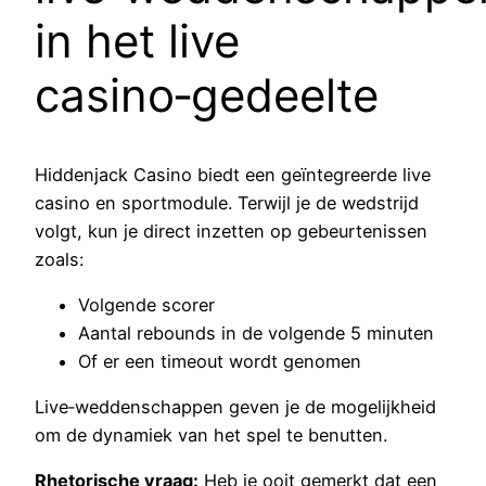
in het live
casino‑gedeelte
Hiddenjack Casino biedt een geïntegreerde live
casino en sportmodule. Terwijl je de wedstrijd
volgt, kun je direct inzetten op gebeurtenissen
zoals:
Volgende scorer
Aantal rebounds in de volgende 5 minuten
Of er een timeout wordt genomen
Live‑weddenschappen geven je de mogelijkheid
om de dynamiek van het spel te benutten.
Rhetorische vraag:
Heb je ooit gemerkt dat een