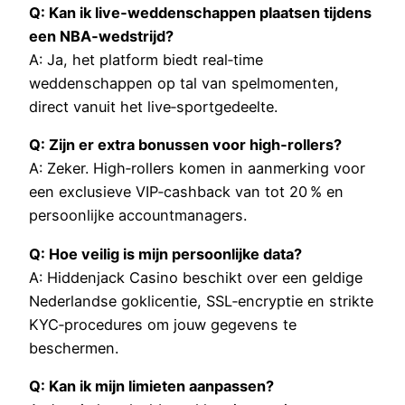
Q: Kan ik live‑weddenschappen plaatsen tijdens
een NBA‑wedstrijd?
A: Ja, het platform biedt real‑time
weddenschappen op tal van spelmomenten,
direct vanuit het live‑sportgedeelte.
Q: Zijn er extra bonussen voor high‑rollers?
A: Zeker. High‑rollers komen in aanmerking voor
een exclusieve VIP‑cashback van tot 20 % en
persoonlijke accountmanagers.
Q: Hoe veilig is mijn persoonlijke data?
A: Hiddenjack Casino beschikt over een geldige
Nederlandse goklicentie, SSL‑encryptie en strikte
KYC‑procedures om jouw gegevens te
beschermen.
Q: Kan ik mijn limieten aanpassen?