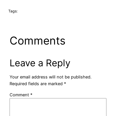
Tags:
Comments
Leave a Reply
Your email address will not be published.
Required fields are marked
*
Comment
*