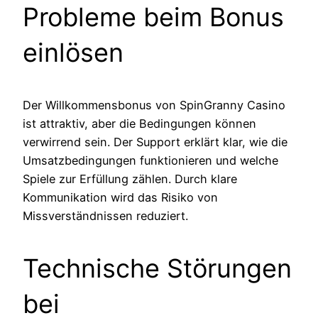
Probleme beim Bonus
einlösen
Der Willkommensbonus von SpinGranny Casino
ist attraktiv, aber die Bedingungen können
verwirrend sein. Der Support erklärt klar, wie die
Umsatzbedingungen funktionieren und welche
Spiele zur Erfüllung zählen. Durch klare
Kommunikation wird das Risiko von
Missverständnissen reduziert.
Technische Störungen
bei