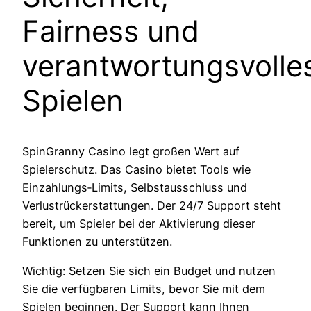
Fairness und
verantwortungsvolle
Spielen
SpinGranny Casino legt großen Wert auf
Spielerschutz. Das Casino bietet Tools wie
Einzahlungs‑Limits, Selbstausschluss und
Verlustrückerstattungen. Der 24/7 Support steht
bereit, um Spieler bei der Aktivierung dieser
Funktionen zu unterstützen.
Wichtig: Setzen Sie sich ein Budget und nutzen
Sie die verfügbaren Limits, bevor Sie mit dem
Spielen beginnen. Der Support kann Ihnen