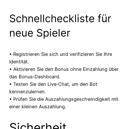
Schnellcheckliste für
neue Spieler
• Registrieren Sie sich und verifizieren Sie Ihre
Identität.
• Aktivieren Sie den Bonus ohne Einzahlung über
das Bonus‑Dashboard.
• Testen Sie den Live‑Chat, um den Bot
kennenzulernen.
• Prüfen Sie die Auszahlungsgeschwindigkeit mit
einer kleinen Auszahlung.
Sicherheit,