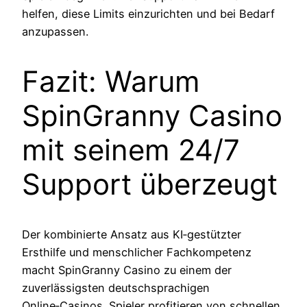
helfen, diese Limits einzurichten und bei Bedarf
anzupassen.
Fazit: Warum
SpinGranny Casino
mit seinem 24/7
Support überzeugt
Der kombinierte Ansatz aus KI‑gestützter
Ersthilfe und menschlicher Fachkompetenz
macht SpinGranny Casino zu einem der
zuverlässigsten deutschsprachigen
Online‑Casinos. Spieler profitieren von schnellen