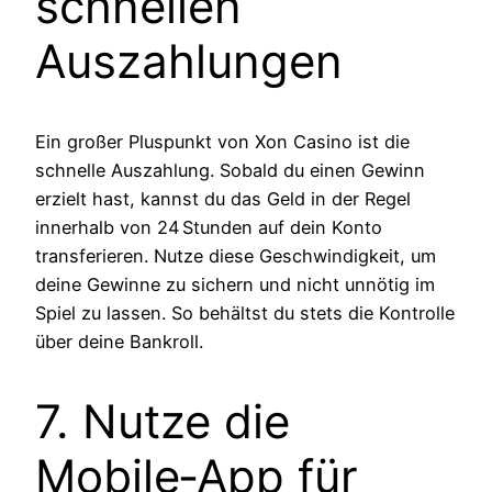
schnellen
Auszahlungen
Ein großer Pluspunkt von Xon Casino ist die
schnelle Auszahlung. Sobald du einen Gewinn
erzielt hast, kannst du das Geld in der Regel
innerhalb von 24 Stunden auf dein Konto
transferieren. Nutze diese Geschwindigkeit, um
deine Gewinne zu sichern und nicht unnötig im
Spiel zu lassen. So behältst du stets die Kontrolle
über deine Bankroll.
7. Nutze die
Mobile‑App für