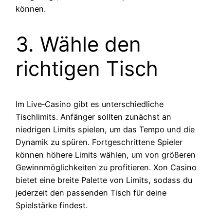
können.
3. Wähle den
richtigen Tisch
Im Live‑Casino gibt es unterschiedliche
Tischlimits. Anfänger sollten zunächst an
niedrigen Limits spielen, um das Tempo und die
Dynamik zu spüren. Fortgeschrittene Spieler
können höhere Limits wählen, um von größeren
Gewinnmöglichkeiten zu profitieren. Xon Casino
bietet eine breite Palette von Limits, sodass du
jederzeit den passenden Tisch für deine
Spielstärke findest.