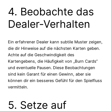
4. Beobachte das
Dealer‑Verhalten
Ein erfahrener Dealer kann subtile Muster zeigen,
die dir Hinweise auf die nächsten Karten geben.
Achte auf die Geschwindigkeit des
Kartengebens, die Häufigkeit von „Burn Cards“
und eventuelle Pausen. Diese Beobachtungen
sind kein Garant für einen Gewinn, aber sie
können dir ein besseres Gefühl für den Spielfluss
vermitteln.
5. Setze auf