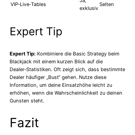
Ja,
VIP‑Live‑Tables
Selten
exklusiv
Expert Tip
Expert Tip:
Kombiniere die Basic Strategy beim
Blackjack mit einem kurzen Blick auf die
Dealer‑Statistiken. Oft zeigt sich, dass bestimmte
Dealer häufiger „Bust“ gehen. Nutze diese
Information, um deine Einsatzhöhe leicht zu
erhöhen, wenn die Wahrscheinlichkeit zu deinen
Gunsten steht.
Fazit