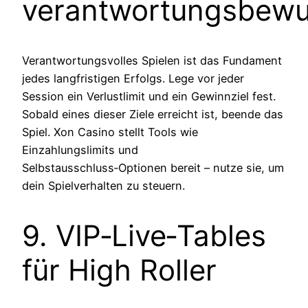
verantwortungsbewu
Verantwortungsvolles Spielen ist das Fundament
jedes langfristigen Erfolgs. Lege vor jeder
Session ein Verlustlimit und ein Gewinnziel fest.
Sobald eines dieser Ziele erreicht ist, beende das
Spiel. Xon Casino stellt Tools wie
Einzahlungslimits und
Selbstausschluss‑Optionen bereit – nutze sie, um
dein Spielverhalten zu steuern.
9. VIP‑Live‑Tables
für High Roller