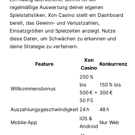
regelmäßige Auswertung deiner eigenen
Spielstatistiken. Xon Casino stellt ein Dashboard
bereit, das Gewinn‑ und Verlustzahlen,
Einsatzgrößen und Spielzeiten anzeigt. Nutze
diese Daten, um Schwächen zu erkennen und
deine Strategie zu verfeinern.
Xon
Feature
Konkurrenz
Casino
200 %
bis
150 % bis
Willkommensbonus
500 € +
300 €
50 FS
Auszahlungsgeschwindigkeit
24 h
48 h
iOS &
Mobile‑App
Nur Web
Android