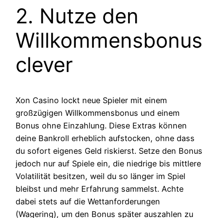
2. Nutze den
Willkommensbonus
clever
Xon Casino lockt neue Spieler mit einem
großzügigen Willkommensbonus und einem
Bonus ohne Einzahlung. Diese Extras können
deine Bankroll erheblich aufstocken, ohne dass
du sofort eigenes Geld riskierst. Setze den Bonus
jedoch nur auf Spiele ein, die niedrige bis mittlere
Volatilität besitzen, weil du so länger im Spiel
bleibst und mehr Erfahrung sammelst. Achte
dabei stets auf die Wettanforderungen
(Wagering), um den Bonus später auszahlen zu