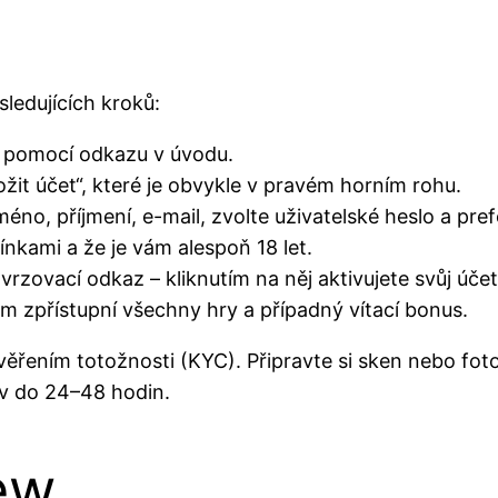
ledujících kroků:
a pomocí odkazu v úvodu.
ožit účet“, které je obvykle v pravém horním rohu.
jméno, příjmení, e-mail, zvolte uživatelské heslo a p
nkami a že je vám alespoň 18 let.
rzovací odkaz – kliknutím na něj aktivujete svůj účet
ám zpřístupní všechny hry a případný vítací bonus.
ěřením totožnosti (KYC). Připravte si sken nebo foto
ov do 24–48 hodin.
ew