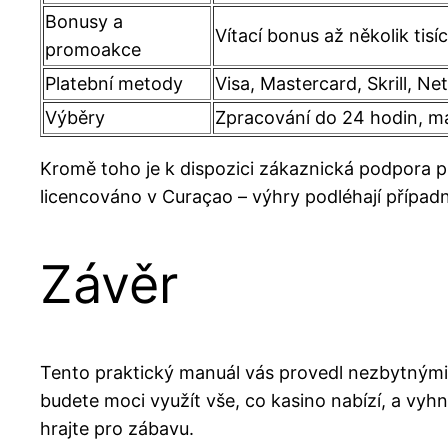
Bonusy a
Vítací bonus až několik tisí
promoakce
Platební metody
Visa, Mastercard, Skrill, N
Výběry
Zpracování do 24 hodin, max
Kromě toho je k dispozici zákaznická podpora pro
licencováno v Curaçao – výhry podléhají případ
Závěr
Tento praktický manuál vás provedl nezbytnými 
budete moci využít vše, co kasino nabízí, a vy
hrajte pro zábavu.