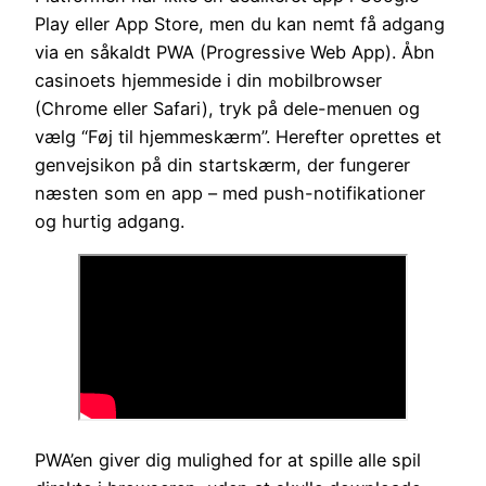
Play eller App Store, men du kan nemt få adgang
via en såkaldt PWA (Progressive Web App). Åbn
casinoets hjemmeside i din mobilbrowser
(Chrome eller Safari), tryk på dele-menuen og
vælg “Føj til hjemmeskærm”. Herefter oprettes et
genvejsikon på din startskærm, der fungerer
næsten som en app – med push-notifikationer
og hurtig adgang.
PWA’en giver dig mulighed for at spille alle spil