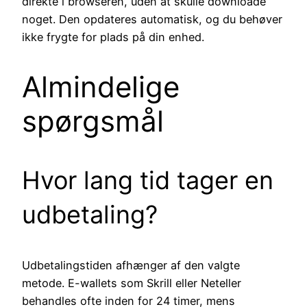
direkte i browseren, uden at skulle downloade
noget. Den opdateres automatisk, og du behøver
ikke frygte for plads på din enhed.
Almindelige
spørgsmål
Hvor lang tid tager en
udbetaling?
Udbetalingstiden afhænger af den valgte
metode. E-wallets som Skrill eller Neteller
behandles ofte inden for 24 timer, mens