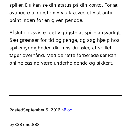
spiller. Du kan se din status på din konto. For at
avancere til næste niveau kræves et vist antal
point inden for en given periode.
Afslutningsvis er det vigtigste at spille ansvarligt.
Sæt grænser for tid og penge, og søg hjælp hos
spillemyndigheden.dk, hvis du føler, at spillet
tager overhånd. Med de rette forberedelser kan
online casino være underholdende og sikkert.
Posted
September 5, 2016
in
Blog
by
888ionut888