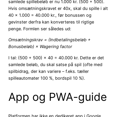
samlede spillebeløb er nu 1.000 kr. (500 + 500).
Hvis omsætningskravet er 40x, skal du spille i alt
40 × 1.000 = 40.000 kr., før bonussen og
gevinster derfra kan konverteres til rigtige
penge. Formlen ser således ud:
Omsætningskrav = (Indbetalingsbeløb +
Bonusbeløb) × Wagering factor
I tal: (500 + 500) × 40 = 40.000 kr. Dette er det
samlede beløb, du skal satse på spil (ofte med
spilbidrag, der kan variere – f.eks. tæller
spilleautomater 100 %, bordspil 10 %).
App og PWA-guide
Platformen har ikke en dedikeret app i Google