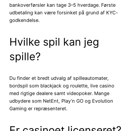
bankoverførsler kan tage 3–5 hverdage. Første
udbetaling kan være forsinket på grund af KYC-
godkendelse.
Hvilke spil kan jeg
spille?
Du finder et bredt udvalg af spilleautomater,
bordspil som blackjack og roulette, live casino
med rigtige dealere samt videopoker. Mange
udbydere som NetEnt, Play’n GO og Evolution
Gaming er repræsenteret.
Er casinoet licenseret?