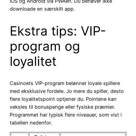
iOS og Android via PWA’en. Du behøver ikke
downloade en særskilt app.
Ekstra tips: VIP-
program og
loyalitet
Casinoets VIP-program belønner loyale spillere
med eksklusive fordele. Jo mere du spiller, desto
flere loyalitetspoint optjener du. Pointene kan
veksles til bonuspenge eller fysiske præmier.
Programmet har typisk flere niveauer, som vist i
tabellen nedenfor.