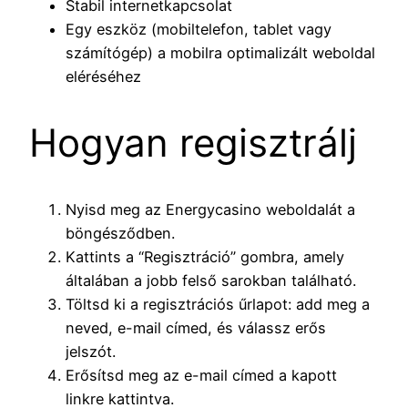
Stabil internetkapcsolat
Egy eszköz (mobiltelefon, tablet vagy
számítógép) a mobilra optimalizált weboldal
eléréséhez
Hogyan regisztrálj
Nyisd meg az Energycasino weboldalát a
böngésződben.
Kattints a “Regisztráció” gombra, amely
általában a jobb felső sarokban található.
Töltsd ki a regisztrációs űrlapot: add meg a
neved, e-mail címed, és válassz erős
jelszót.
Erősítsd meg az e-mail címed a kapott
linkre kattintva.