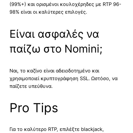
(99%+) και ορισμένοι κουλοχέρηδες με RTP 96-
98% είναι οι καλύτερες επιλογές.
Είναι ασφαλές να
παίζω στο Nomini;
Ναι, το καζίνο είναι αδειοδοτημένο και
χρησιμοποιεί κρυπτογράφηση SSL. Ωστόσο, να
παίζετε υπεύθυνα.
Pro Tips
Για το καλύτερο RTP, επιλέξτε blackjack,