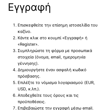
Εγγραφή
Επισκεφθείτε την επίσημη ιστοσελίδα του
καζίνο.
Κάντε κλικ στο κουμπί «Εγγραφή» ή
«Register».
Συμπληρώστε τη φόρμα με προσωπικά
στοιχεία (όνομα, email, ημερομηνία
γέννησης).
Δημιουργήστε έναν ασφαλή κωδικό
πρόσβασης.
Επιλέξτε το νόμισμα λογαριασμού (EUR,
USD, κ.λπ.).
Αποδεχθείτε τους όρους και τις
προϋποθέσεις.
Επιβεβαιώστε την εγγραφή μέσω email.